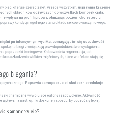
jny bieg, oferuje szereg zalet. Przede wszystkim,
usprawnia krążenie
iezbędnych składników odżywczych do wszystkich komórek ciała.
e wpływa na profil lipidowy, obniżając poziom cholesterolu i
o poprawy kondycji i ogólnego stanu układu sercowo-naczyniowego.
mięśni po intensywnym wysiłku, pomagając im się odbudować i
e, spokojne biegi zmniejszają prawdopodobieństwo wystąpienia
nie poprzeczki treningowej. Odpowiednia regeneracja jest
ikrouszkodzenia włókien mięśniowych, które w efekcie stają się
nego biegania?
ia psychicznego.
Poprawia samopoczucie i skutecznie redukuje
wiązki chemiczne wywołujące euforię i zadowolenie.
Aktywność
e wpływa na nastrój.
To doskonały sposób, by poczuć się lepiej.
awia samopoczucie?