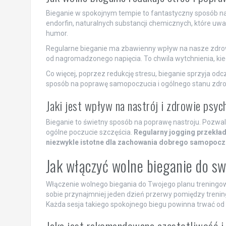
Bieganie w spokojnym tempie to fantastyczny sposób na 
endorfin, naturalnych substancji chemicznych, które uwal
humor.
Regularne bieganie ma zbawienny wpływ na nasze zdrowie
od nagromadzonego napięcia. To chwila wytchnienia, kie
Co więcej, poprzez redukcję stresu, bieganie sprzyja odcz
sposób na poprawę samopoczucia i ogólnego stanu zdro
Jaki jest wpływ na nastrój i zdrowie psyc
Bieganie to świetny sposób na poprawę nastroju. Pozwala
ogólne poczucie szczęścia.
Regularny jogging przekłada
niezwykle istotne dla zachowania dobrego samopoczu
Jak włączyć wolne bieganie do s
Włączenie wolnego biegania do Twojego planu treningowe
sobie przynajmniej jeden dzień przerwy pomiędzy treni
Każda sesja takiego spokojnego biegu powinna trwać od 3