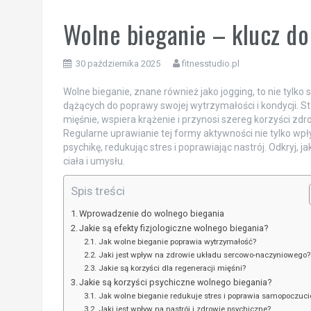
Wolne bieganie – klucz do
30 października 2025
fitnesstudio.pl
Wolne bieganie, znane również jako jogging, to nie tylk
dążących do poprawy swojej wytrzymałości i kondycji. 
mięśnie, wspiera krążenie i przynosi szereg korzyści 
Regularne uprawianie tej formy aktywności nie tylko wpł
psychikę, redukując stres i poprawiając nastrój. Odkryj, j
ciała i umysłu.
Spis treści
Wprowadzenie do wolnego biegania
Jakie są efekty fizjologiczne wolnego biegania?
Jak wolne bieganie poprawia wytrzymałość?
Jaki jest wpływ na zdrowie układu sercowo-naczyniowego?
Jakie są korzyści dla regeneracji mięśni?
Jakie są korzyści psychiczne wolnego biegania?
Jak wolne bieganie redukuje stres i poprawia samopoczuci
Jaki jest wpływ na nastrój i zdrowie psychiczne?