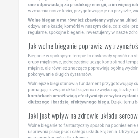
one odpowiadają za produkcję energii, a im więcej ic
wzmacnia nasze kości, przygotowując je na przyszłe, wi
Wolne bieganie ma również zbawienny wpływ na układ 
odżywienie każdej komórki w naszym ciele, co z kolei pr
regularne, spokojne bieganie, inwestujemy w nasze zdrow
Jak wolne bieganie poprawia wytrzymało
Bieganie w spokojnym tempie to doskonały sposób na st
grupy mięśniowe, jednocześnie ucząc kontroli nad tem
mięśnie, ale również znacząco poprawiają ogólną wydolno
pokonywanie długich dystansów.
Wolniejsze biegi stanowią fundament przygotowujący ci
pomagają rozwijać układ krążenia i zwiększają liczbę 
komórkach umożliwiają efektywniejsze wykorzystanie 
dłuższego i bardziej efektywnego biegu.
Dzięki temu b
Jaki jest wpływ na zdrowie układu serc
Wolne bieganie to fantastyczny sposób na podniesienie s
usprawnia pracę płuc i całego układu krążenia. Utrzymy
wymierne korzyści dla zdrowia.