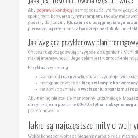
Jaka jest rekomendowana częstotliwość i
Aby
poprawić kondycję
i samopoczucie, warto włączyć do
spokojnym, konwersacyjnym tempem, tak aby móc swobo
godziny do godziny.
Kluczem do osiągnięcia wymarzonej
pierwsze, a potem coraz bardziej spektakularne efekt
Jak wygląda przykładowy plan treningow
Chcesz rozpocząć swoją przygodę z bieganiem? Mam dla c
niskiej intensywności. Jego celem jest wzmocnienie mię
Przykładowy trening:
zacznij od
rozgrzewki
, która przygotuje twoje cia
następnie przejdź do
biegu w tempie konwersac
na koniec pamiętaj o
wyciszeniu organizmu i roz
Aby trening nie stał się monotonny, urozmaić go. Możes
utrzymać je na poziomie
60-70% tętna maksymalnego
.
przetrenowania.
Jakie są najczęstsze mity o woln
Wokół koncepcji wolnego biegania narosło wiele niepraw