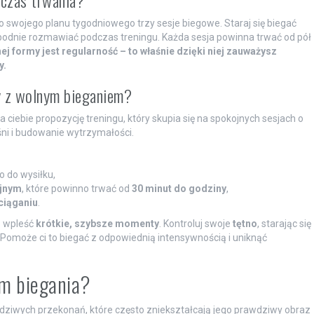
 czas trwania?
 swojego planu tygodniowego trzy sesje biegowe. Staraj się biegać
dnie rozmawiać podczas treningu. Każda sesja powinna trwać od pół
 formy jest regularność – to właśnie dzięki niej zauważysz
y.
y z wolnym bieganiem?
iebie propozycję treningu, który skupia się na spokojnych sesjach o
śni i budowanie wytrzymałości.
ło do wysiłku,
yjnym
, które powinno trwać od
30 minut do godziny
,
ciąganiu
.
z wpleść
krótkie, szybsze momenty
. Kontroluj swoje
tętno
, starając się
 Pomoże ci to biegać z odpowiednią intensywnością i uniknąć
ym biegania?
dziwych przekonań, które często zniekształcają jego prawdziwy obraz