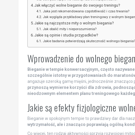
Jak włączyć wolne bieganie do swojego treningu?
Jaka jest rekomendowana częstotliwość i czas trwania?
Jak wygląda przykładowy plan treningowy z wolnym biega
Jakie są najczęstsze mity o wolnym biegania?
Jak obalić mity i nieporozumienia?
Jakie są opinie i studia przypadków?
Jakie badania potwierdzają skuteczność wolnego biegania
Wprowadzenie do wolnego biegan
Bieganie w tempie konwersacyjnym, często nazywane
szczególnie istotny w przygotowaniach do maratonów
angażuje szeroką gamę mięśni, jednocześnie znacząco p
przynoszą wymierne korzyści dla zdrowia, podnosząc 
nieodzownym elementem planu treningowego każdeg
Jakie są efekty fizjologiczne wol
Bieganie w spokojnym tempie to prawdziwy dar dla nas
wytrzymałość, ale i znacząco poprawiają ogólną kondy
Co więcej, ten rodzaj aktywności sprzyja rozwojowi mit