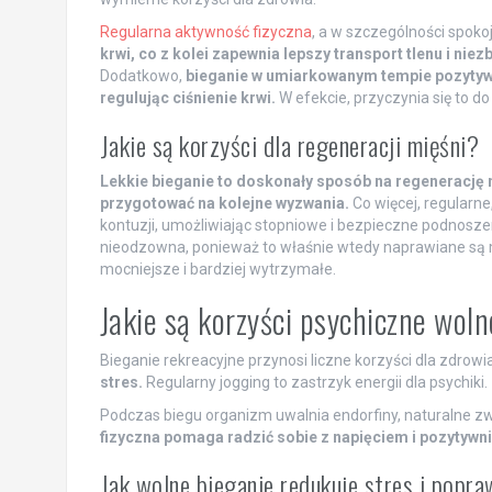
Regularna aktywność fizyczna
, a w szczególności spoko
krwi, co z kolei zapewnia lepszy transport tlenu i n
Dodatkowo,
bieganie w umiarkowanym tempie pozytywni
regulując ciśnienie krwi.
W efekcie, przyczynia się to d
Jakie są korzyści dla regeneracji mięśni?
Lekkie bieganie to doskonały sposób na regenerację 
przygotować na kolejne wyzwania.
Co więcej, regularn
kontuzji, umożliwiając stopniowe i bezpieczne podnosze
nieodzowna, ponieważ to właśnie wtedy naprawiane są m
mocniejsze i bardziej wytrzymałe.
Jakie są korzyści psychiczne wol
Bieganie rekreacyjne przynosi liczne korzyści dla zdrow
stres.
Regularny jogging to zastrzyk energii dla psychiki.
Podczas biegu organizm uwalnia endorfiny, naturalne z
fizyczna pomaga radzić sobie z napięciem i pozytywni
Jak wolne bieganie redukuje stres i popr