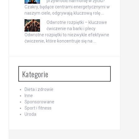
przywrócić harmonię w życiu?
Czakry, będące centrami energetycznymi w
naszym ciele, odgrywają kluczową rolę …
Odwrotne rozpiętki – kluczowe
ćwiczenie na barki i plecy
Odwrotne rozpiętki to niezwykle efektywne
ćwiczenie, które koncentruje się na …
Kategorie
Dieta i zdrowie
Inne
Sponsorowane
Sport i fitness
Uroda