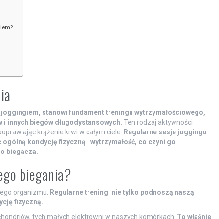
niem?
?
ia
 joggingiem, stanowi fundament treningu wytrzymałościowego,
 i innych biegów długodystansowych.
Ten rodzaj aktywności
oprawiając krążenie krwi w całym ciele.
Regularne sesje joggingu
ogólną kondycję fizyczną i wytrzymałość, co czyni go
o biegacza.
nego biegania?
zego organizmu.
Regularne treningi nie tylko podnoszą naszą
cję fizyczną.
ochondriów, tych małych elektrowni w naszych komórkach.
To właśnie