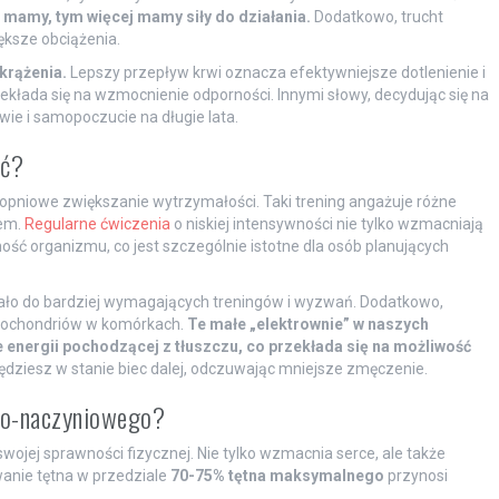
h mamy, tym więcej mamy siły do działania.
Dodatkowo, trucht
ększe obciążenia.
krążenia.
Lepszy przepływ krwi oznacza efektywniejsze dotlenienie i
zekłada się na wzmocnienie odporności. Innymi słowy, decydując się na
ie i samopoczucie na długie lata.
ść?
opniowe zwiększanie wytrzymałości. Taki trening angażuje różne
pem.
Regularne ćwiczenia
o niskiej intensywności nie tylko wzmacniają
ść organizmu, co jest szczególnie istotne dla osób planujących
ało do bardziej wymagających treningów i wyzwań. Dodatkowo,
mitochondriów w komórkach.
Te małe „elektrownie” w naszych
energii pochodzącej z tłuszczu, co przekłada się na możliwość
ędziesz w stanie biec dalej, odczuwając mniejsze zmęczenie.
owo-naczyniowego?
wojej sprawności fizycznej. Nie tylko wzmacnia serce, ale także
wanie tętna w przedziale
70-75% tętna maksymalnego
przynosi