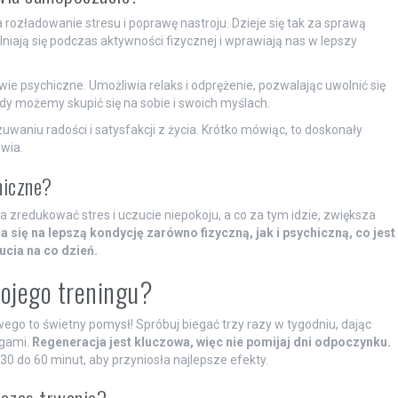
rozładowanie stresu i poprawę nastroju. Dzieje się tak za sprawą
niają się podczas aktywności fizycznej i wprawiają nas w lepszy
 psychiczne. Umożliwia relaks i odprężenie, pozwalając uwolnić się
dy możemy skupić się na sobie i swoich myślach.
uwaniu radości i satysfakcji z życia. Krótko mówiąc, to doskonały
wia.
hiczne?
 zredukować stres i uczucie niepokoju, a co za tym idzie, zwiększa
 się na lepszą kondycję zarówno fizyczną, jak i psychiczną, co jest
cia na co dzień.
wojego treningu?
go to świetny pomysł! Spróbuj biegać trzy razy w tygodniu, dając
ngami.
Regeneracja jest kluczowa, więc nie pomijaj dni odpoczynku.
0 do 60 minut, aby przyniosła najlepsze efekty.