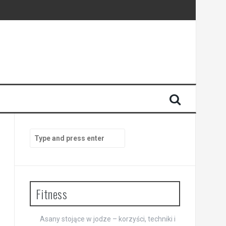
Search
for:
Fitness
Asany stojące w jodze – korzyści, techniki i