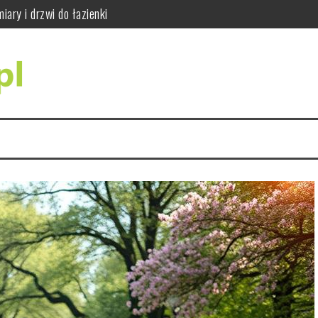
ajważniejsze wskazówki
do siły i sprawności
dy się wykonuje i jak wygląda badanie RTG zębów
ci i jak bezpiecznie ćwiczyć
ąć błędów w praktyce