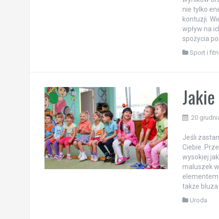
wyników ora
nie tylko e
kontuzji. W
wpływ na i
spożycia pos
Sport i fit
Jakie
20 grudni
Jeśli zastan
Ciebie. Prz
wysokiej ja
maluszek w 
elementem j
także bluza 
Uroda