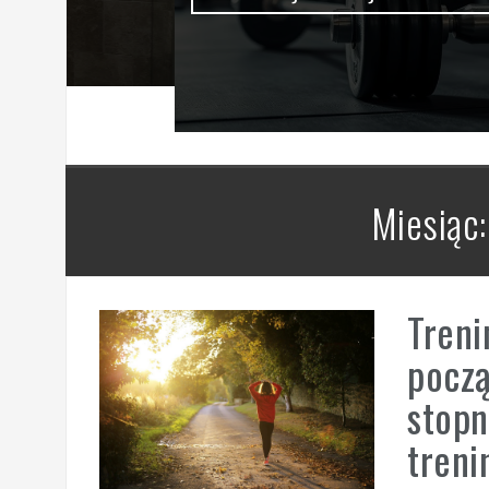
Miesiąc
Treni
począ
stopn
treni