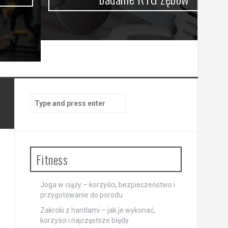
Search
for:
Fitness
Joga w ciąży – korzyści, bezpieczeństwo i
przygotowanie do porodu
Zakroki z hantlami – jak je wykonać,
korzyści i najczęstsze błędy