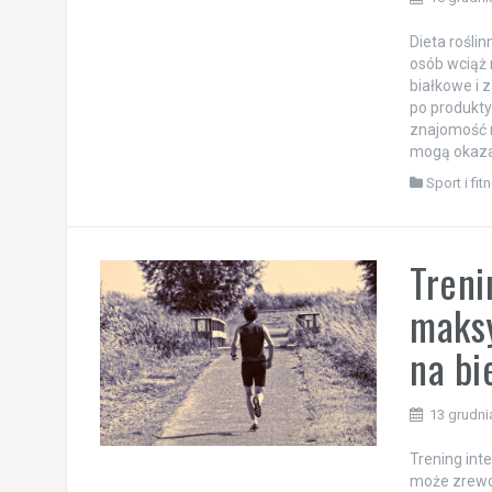
16 grudni
Dieta rośli
osób wciąż 
białkowe i 
po produkt
znajomość r
mogą okazać
Sport i fit
Treni
maksy
na bi
13 grudni
Trening int