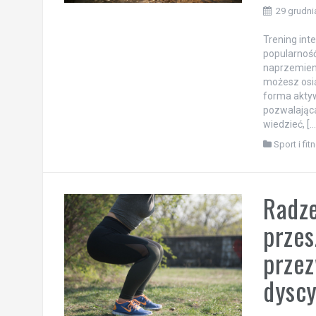
29 grudni
Trening int
popularność
naprzemien
możesz osią
forma aktyw
pozwalająca
wiedzieć, […
Sport i fit
Radze
przes
przez
dyscy