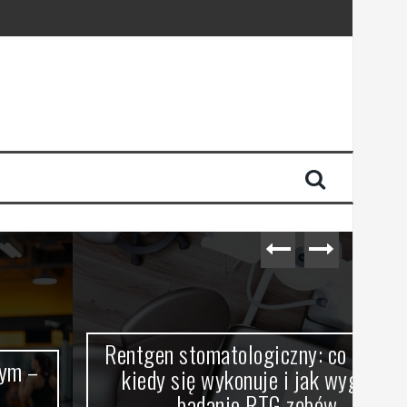
Rentgen stomatologiczny: co to jest,
P
kiedy się wykonuje i jak wygląda
k
badanie RTG zębów