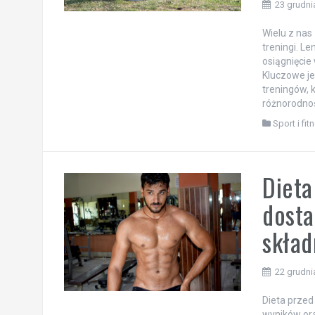
23 grudni
Wielu z nas
treningi. Le
osiągnięci
Kluczowe je
treningów, 
różnorodnośc
Sport i fit
Dieta
dosta
skła
22 grudni
Dieta przed