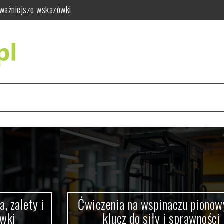
do siły i sprawności
dy się wykonuje i jak wygląda badanie RTG zębów
ci i jak bezpiecznie ćwiczyć
ąć błędów w praktyce
ary i drzwi do łazienki
ajważniejsze wskazówki
Ćwiczenia na wspinaczu pionowym –
klucz do siły i sprawności