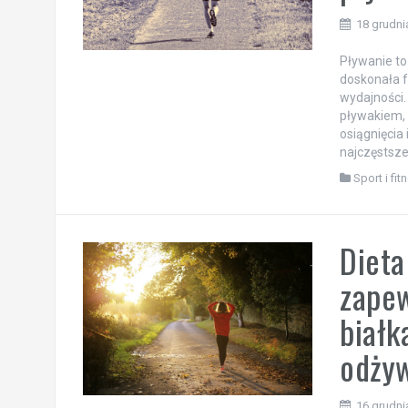
18 grudni
Pływanie to
doskonała f
wydajności.
pływakiem, 
osiągnięcia
najczęstsze 
Sport i fit
Dieta
zapew
białk
odży