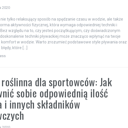
a 2020
 nie tylko relaksujący sposób na spędzanie czasu w wodzie, ale także
orma aktywności fizycznej, która wymaga odpowiedniej techniki i
 Bez względu na to, czy jesteś początkującym, czy doświadczonym
doskonalenie techniki pływackiej może znacząco wpłynąć na twoje
 i komfort w wodzie. Warto zrozumieć podstawowe style pływania oraz
błędy, które […]
ness
 roślinna dla sportowców: Jak
nić sobie odpowiednią ilość
a i innych składników
wczych