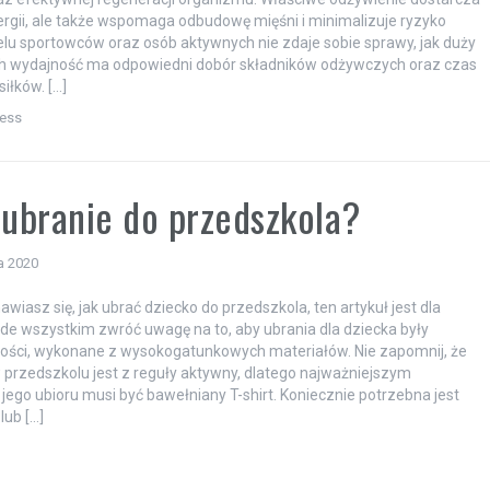
z efektywnej regeneracji organizmu. Właściwe odżywienie dostarcza
nergii, ale także wspomaga odbudowę mięśni i minimalizuje ryzyko
ielu sportowców oraz osób aktywnych nie zdaje sobie sprawy, jak duży
ch wydajność ma odpowiedni dobór składników odżywczych oraz czas
iłków. […]
ness
 ubranie do przedszkola?
a 2020
awiasz się, jak ubrać dziecko do przedszkola, ten artykuł jest dla
ede wszystkim zwróć uwagę na to, aby ubrania dla dziecka były
kości, wykonane z wysokogatunkowych materiałów. Nie zapomnij, że
przedszkolu jest z reguły aktywny, dlatego najważniejszym
ego ubioru musi być bawełniany T-shirt. Koniecznie potrzebna jest
lub […]