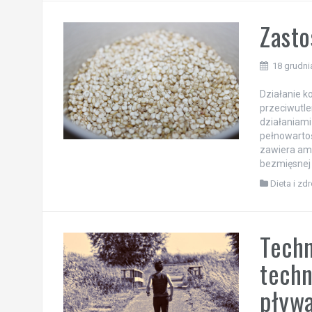
Zast
18 grudni
Działanie k
przeciwutle
działaniami
pełnowartoś
zawiera am
bezmięsnej 
Dieta i zd
Techn
techn
pływ