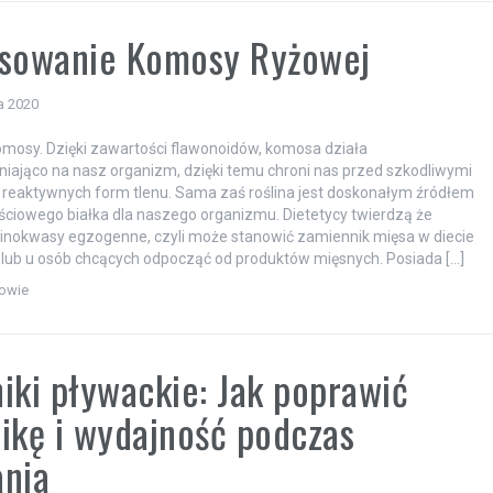
osowanie Komosy Ryżowej
a 2020
omosy. Dzięki zawartości flawonoidów, komosa działa
niająco na nasz organizm, dzięki temu chroni nas przed szkodliwymi
 reaktywnych form tlenu. Sama zaś roślina jest doskonałym źródłem
ciowego białka dla naszego organizmu. Dietetycy twierdzą że
inokwasy egzogenne, czyli może stanowić zamiennik mięsa w diecie
lub u osób chcących odpocząć od produktów mięsnych. Posiada […]
rowie
iki pływackie: Jak poprawić
ikę i wydajność podczas
ania