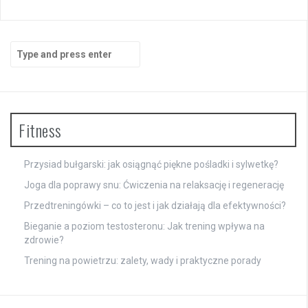
oferują różnorodne […]
Uroda
Search
for:
Fitness
Przysiad bułgarski: jak osiągnąć piękne pośladki i sylwetkę?
Joga dla poprawy snu: Ćwiczenia na relaksację i regenerację
Przedtreningówki – co to jest i jak działają dla efektywności?
Bieganie a poziom testosteronu: Jak trening wpływa na
zdrowie?
Trening na powietrzu: zalety, wady i praktyczne porady