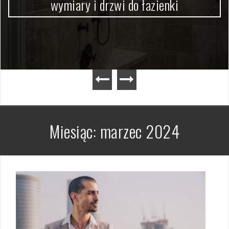
Przysiad Zerchera – technika, zalety i
najważniejsze wskazówki
Miesiąc:
marzec 2024