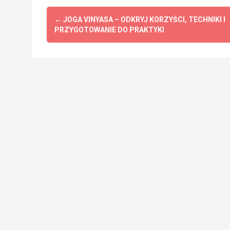
Post
←
JOGA VINYASA – ODKRYJ KORZYŚCI, TECHNIKI I
navigation
PRZYGOTOWANIE DO PRAKTYKI