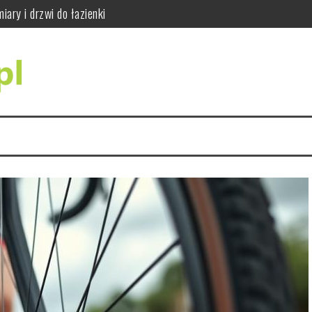
ajważniejsze wskazówki
do siły i sprawności
dy się wykonuje i jak wygląda badanie RTG zębów
ci i jak bezpiecznie ćwiczyć
ąć błędów w praktyce
ary i drzwi do łazienki