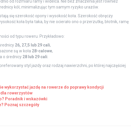
nio od rozmiaru ramy i widelca. Nie bez znaczenia jest również
rednicy kół, minimalizując tym samym ryzyko urazów.
ają się szerokość opony i wysokość koła. Szerokość obręczy
okość koła była taka, by nie ocierało ono o przerzutkę, błotnik, ramę
.
ości od typu roweru. Przykładowo:
średnicy
26, 27,5 lub 29 cali
,
sażone są w koła
28-calowe
,
a o średnicy
28 lub 29 cali
.
eferowany styl jazdy oraz rodzaj nawierzchni, po której najczęściej
nie wykorzystać jazdę na rowerze do poprawy kondycji
 dla rowerzystów
o? Poradnik i wskazówki
e? Poznaj szczegóły