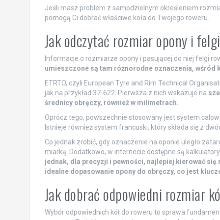
Jeśli masz problem z samodzielnym określeniem rozmiaru
pomogą Ci dobrać właściwe koła do Twojego roweru.
Jak odczytać rozmiar opony i felg
Informacje o rozmiarze opony i pasującej do niej felgi 
umieszczone są tam różnorodne oznaczenia, wśród k
ETRTO, czyli European Tyre and Rim Technical Organisati
jak na przykład 37-622. Pierwsza z nich wskazuje na
sze
średnicy obręczy, również w milimetrach.
Oprócz tego, powszechnie stosowany jest system calowy,
Istnieje również system francuski, który składa się z dwóc
Co jednak zrobić, gdy oznaczenie na oponie uległo zatarci
miarką. Dodatkowo, w internecie dostępne są kalkulator
jednak, dla precyzji i pewności, najlepiej kierować s
idealne dopasowanie opony do obręczy, co jest kluc
Jak dobrać odpowiedni rozmiar k
Wybór odpowiednich kół do roweru to sprawa fundament