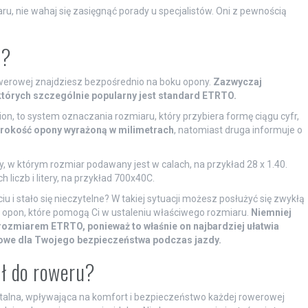
, nie wahaj się zasięgnąć porady u specjalistów. Oni z pewnością
i?
rowerowej znajdziesz bezpośrednio na boku opony.
Zazwyczaj
tórych szczególnie popularny jest standard ETRTO.
on, to system oznaczania rozmiaru, który przybiera formę ciągu cyfr,
rokość opony wyrażoną w milimetrach
, natomiast druga informuje o
 w którym rozmiar podawany jest w calach, na przykład 28 x 1.40.
h liczb i litery, na przykład 700x40C.
u i stało się nieczytelne? W takiej sytuacji możesz posłużyć się zwykłą
y opon, które pomogą Ci w ustaleniu właściwego rozmiaru.
Niemniej
ię rozmiarem ETRTO, ponieważ to właśnie on najbardziej ułatwia
zowe dla Twojego bezpieczeństwa podczas jazdy.
ół do roweru?
alna, wpływająca na komfort i bezpieczeństwo każdej rowerowej