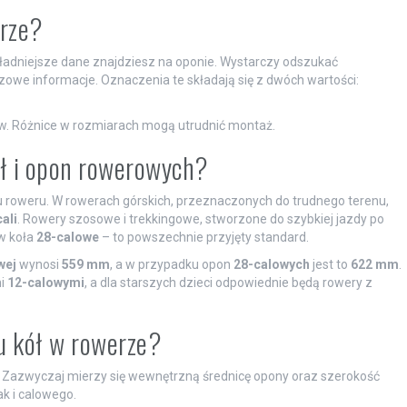
erze?
kładniejsze dane znajdziesz na oponie. Wystarczy odszukać
czowe informacje. Oznaczenia te składają się z dwóch wartości:
w. Różnice w rozmiarach mogą utrudnić montaż.
ół i opon rowerowych?
pu roweru. W rowerach górskich, przeznaczonych do trudnego terenu,
cali
. Rowery szosowe i trekkingowe, stworzone do szybkiej jazdy po
w koła
28-calowe
– to powszechnie przyjęty standard.
wej
wynosi
559 mm
, a w przypadku opon
28-calowych
jest to
622 mm
.
i
12-calowymi
, a dla starszych dzieci odpowiednie będą rowery z
u kół w rowerze?
h. Zazwyczaj mierzy się wewnętrzną średnicę opony oraz szerokość
k i calowego.