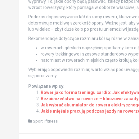
wyprawy. To, jakie opony będą pasować, zależy bezpośred
wzrost rowerzysty, który pomaga w doborze właściwej ś
Podczas dopasowywania kół do ramy roweru, kluczowe st
determinuje możliwą szerokość opony. Ważne jest, aby wys
lub widelec – zbyt duże koło po prostu uniemożliwi jazdę
Rekomendacje dotyczące rozmiaru kół są różne w zależn
w rowerach górskich najczęściej spotkamy koła o 
rowery trekkingowe i szosowe standardowo wypo
natomiast w rowerach miejskich często królują koł
Wybierając odpowiedni rozmiar, warto wziąć pod uwagę pr
się poruszamy.
Powiązane wpisy:
Rower jako forma treningu cardio: Jak efektyw
Bezpieczeństwo na rowerze – kluczowe zasady
Jak wybrać akumulator do roweru elektryczneg
Jakie mięśnie pracują podczas jazdy na rowerz
Sport i fitness