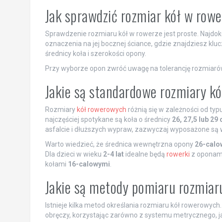
Jak sprawdzić rozmiar kół w row
Sprawdzenie rozmiaru kół w rowerze jest proste. Najdo
oznaczenia na jej bocznej ściance, gdzie znajdziesz klu
średnicy koła i szerokości opony.
Przy wyborze opon zwróć uwagę na tolerancję rozmiaró
Jakie są standardowe rozmiary k
Rozmiary
kół rowerowych
różnią się w zależności od ty
najczęściej spotykane są koła o średnicy
26, 27,5 lub 29 
asfalcie i dłuższych wypraw, zazwyczaj wyposażone są 
Warto wiedzieć, że średnica wewnętrzna opony
26-calo
Dla dzieci w wieku
2-4 lat
idealne będą
rowerki
z oponam
kołami
16-calowymi
.
Jakie są metody pomiaru rozmiar
Istnieje kilka metod określania rozmiaru kół rowerowyc
obręczy, korzystając zarówno z systemu metrycznego, ja