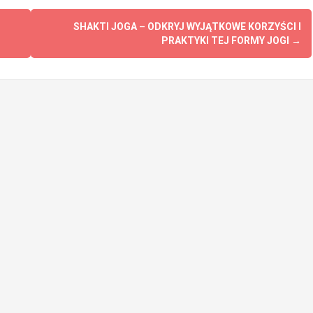
SHAKTI JOGA – ODKRYJ WYJĄTKOWE KORZYŚCI I
PRAKTYKI TEJ FORMY JOGI
→