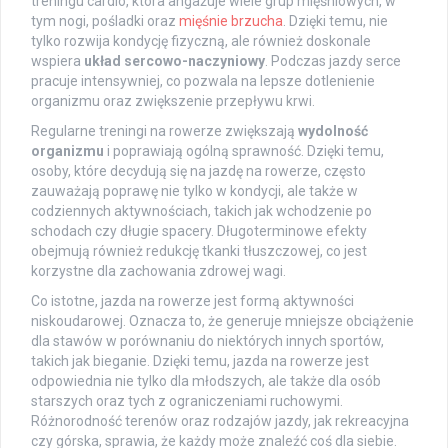
treningu cardio, która angażuje wiele grup mięśniowych, w
tym nogi, pośladki oraz
mięśnie brzucha
. Dzięki temu, nie
tylko rozwija kondycję fizyczną, ale również doskonale
wspiera
układ sercowo-naczyniowy
. Podczas jazdy serce
pracuje intensywniej, co pozwala na lepsze dotlenienie
organizmu oraz zwiększenie przepływu krwi.
Regularne treningi na rowerze zwiększają
wydolność
organizmu
i poprawiają ogólną sprawność. Dzięki temu,
osoby, które decydują się na jazdę na rowerze, często
zauważają poprawę nie tylko w kondycji, ale także w
codziennych aktywnościach, takich jak wchodzenie po
schodach czy długie spacery. Długoterminowe efekty
obejmują również redukcję tkanki tłuszczowej, co jest
korzystne dla zachowania zdrowej wagi.
Co istotne, jazda na rowerze jest formą aktywności
niskoudarowej. Oznacza to, że generuje mniejsze obciążenie
dla stawów w porównaniu do niektórych innych sportów,
takich jak bieganie. Dzięki temu, jazda na rowerze jest
odpowiednia nie tylko dla młodszych, ale także dla osób
starszych oraz tych z ograniczeniami ruchowymi.
Różnorodność terenów oraz rodzajów jazdy, jak rekreacyjna
czy górska, sprawia, że każdy może znaleźć coś dla siebie.