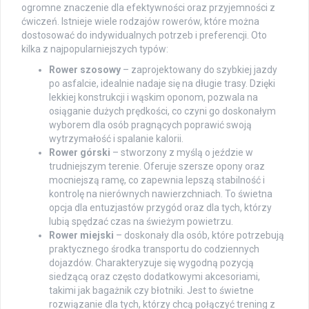
ogromne znaczenie dla efektywności oraz przyjemności z
ćwiczeń. Istnieje wiele rodzajów rowerów, które można
dostosować do indywidualnych potrzeb i preferencji. Oto
kilka z najpopularniejszych typów:
Rower szosowy
– zaprojektowany do szybkiej jazdy
po asfalcie, idealnie nadaje się na długie trasy. Dzięki
lekkiej konstrukcji i wąskim oponom, pozwala na
osiąganie dużych prędkości, co czyni go doskonałym
wyborem dla osób pragnących poprawić swoją
wytrzymałość i spalanie kalorii.
Rower górski
– stworzony z myślą o jeździe w
trudniejszym terenie. Oferuje szersze opony oraz
mocniejszą ramę, co zapewnia lepszą stabilność i
kontrolę na nierównych nawierzchniach. To świetna
opcja dla entuzjastów przygód oraz dla tych, którzy
lubią spędzać czas na świeżym powietrzu.
Rower miejski
– doskonały dla osób, które potrzebują
praktycznego środka transportu do codziennych
dojazdów. Charakteryzuje się wygodną pozycją
siedzącą oraz często dodatkowymi akcesoriami,
takimi jak bagażnik czy błotniki. Jest to świetne
rozwiązanie dla tych, którzy chcą połączyć trening z