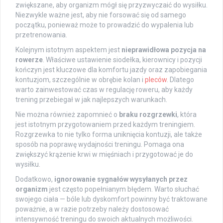
zwiększane, aby organizm mógł się przyzwyczaić do wysiłku.
Niezwykle ważne jest, aby nie forsować się od samego
początku, ponieważ może to prowadzić do wypalenia lub
przetrenowania.
Kolejnym istotnym aspektem jest
nieprawidłowa pozycja na
rowerze
. Właściwe ustawienie siodełka, kierownicy i pozycji
kończyn jest kluczowe dla komfortu jazdy oraz zapobiegania
kontuzjom, szczególnie w obrębie kolan i
pleców
. Dlatego
warto zainwestować czas w regulację roweru, aby każdy
trening przebiegał w jak najlepszych warunkach.
Nie można również zapomnieć o
braku rozgrzewki
, która
jest istotnym przygotowaniem przed każdym treningiem.
Rozgrzewka to nie tylko forma uniknięcia kontuzji, ale także
sposób na poprawę wydajności treningu. Pomaga ona
zwiększyć krążenie krwi w mięśniach i przygotować je do
wysiłku.
Dodatkowo,
ignorowanie sygnałów wysyłanych przez
organizm
jest często popełnianym błędem. Warto słuchać
swojego ciała — bóle lub dyskomfort powinny być traktowane
poważnie, a w razie potrzeby należy dostosować
intensywność treningu do swoich aktualnych możliwości.