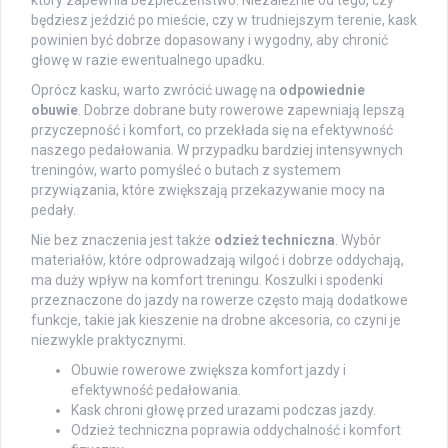
który zapewnia bezpieczeństwo. Niezależnie od tego, czy
będziesz jeździć po mieście, czy w trudniejszym terenie, kask
powinien być dobrze dopasowany i wygodny, aby chronić
głowę w razie ewentualnego upadku.
Oprócz kasku, warto zwrócić uwagę na
odpowiednie
obuwie
. Dobrze dobrane buty rowerowe zapewniają lepszą
przyczepność i komfort, co przekłada się na efektywność
naszego pedałowania. W przypadku bardziej intensywnych
treningów, warto pomyśleć o butach z systemem
przywiązania, które zwiększają przekazywanie mocy na
pedały.
Nie bez znaczenia jest także
odzież techniczna
. Wybór
materiałów, które odprowadzają wilgoć i dobrze oddychają,
ma duży wpływ na komfort treningu. Koszulki i spodenki
przeznaczone do jazdy na rowerze często mają dodatkowe
funkcje, takie jak kieszenie na drobne akcesoria, co czyni je
niezwykle praktycznymi.
Obuwie rowerowe zwiększa komfort jazdy i
efektywność pedałowania.
Kask chroni głowę przed urazami podczas jazdy.
Odzież techniczna poprawia oddychalność i komfort