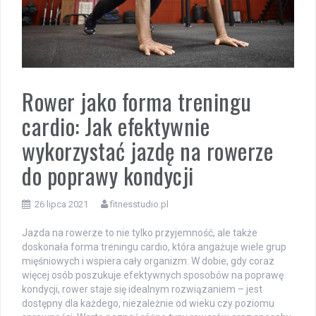
Rower jako forma treningu
cardio: Jak efektywnie
wykorzystać jazdę na rowerze
do poprawy kondycji
26 lipca 2021
fitnesstudio.pl
Jazda na rowerze to nie tylko przyjemność, ale także
doskonała forma treningu cardio, która angażuje wiele grup
mięśniowych i wspiera cały organizm. W dobie, gdy coraz
więcej osób poszukuje efektywnych sposobów na poprawę
kondycji, rower staje się idealnym rozwiązaniem – jest
dostępny dla każdego, niezależnie od wieku czy poziomu