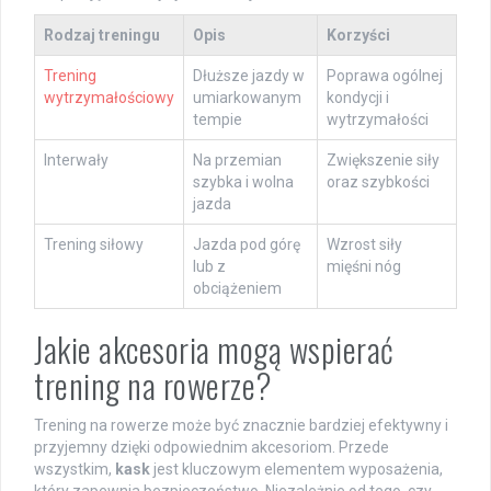
Rodzaj treningu
Opis
Korzyści
Trening
Dłuższe jazdy w
Poprawa ogólnej
wytrzymałościowy
umiarkowanym
kondycji i
tempie
wytrzymałości
Interwały
Na przemian
Zwiększenie siły
szybka i wolna
oraz szybkości
jazda
Trening siłowy
Jazda pod górę
Wzrost siły
lub z
mięśni nóg
obciążeniem
Jakie akcesoria mogą wspierać
trening na rowerze?
Trening na rowerze może być znacznie bardziej efektywny i
przyjemny dzięki odpowiednim akcesoriom. Przede
wszystkim,
kask
jest kluczowym elementem wyposażenia,