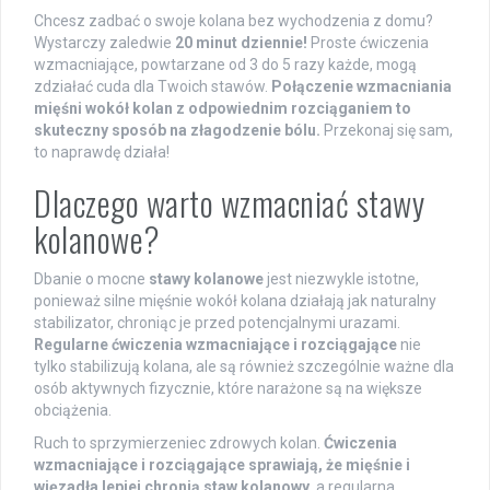
Chcesz zadbać o swoje kolana bez wychodzenia z domu?
Wystarczy zaledwie
20 minut dziennie!
Proste ćwiczenia
wzmacniające, powtarzane od 3 do 5 razy każde, mogą
zdziałać cuda dla Twoich stawów.
Połączenie wzmacniania
mięśni wokół kolan z odpowiednim rozciąganiem to
skuteczny sposób na złagodzenie bólu.
Przekonaj się sam,
to naprawdę działa!
Dlaczego warto wzmacniać stawy
kolanowe?
Dbanie o mocne
stawy kolanowe
jest niezwykle istotne,
ponieważ silne mięśnie wokół kolana działają jak naturalny
stabilizator, chroniąc je przed potencjalnymi urazami.
Regularne ćwiczenia wzmacniające i rozciągające
nie
tylko stabilizują kolana, ale są również szczególnie ważne dla
osób aktywnych fizycznie, które narażone są na większe
obciążenia.
Ruch to sprzymierzeniec zdrowych kolan.
Ćwiczenia
wzmacniające i rozciągające sprawiają, że mięśnie i
więzadła lepiej chronią staw kolanowy
, a regularna