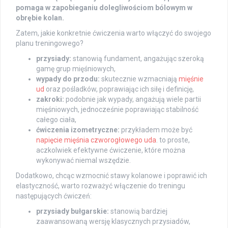
pomaga w zapobieganiu dolegliwościom bólowym w
obrębie kolan.
Zatem, jakie konkretnie ćwiczenia warto włączyć do swojego
planu treningowego?
przysiady:
stanowią fundament, angażując szeroką
gamę grup mięśniowych,
wypady do przodu:
skutecznie wzmacniają
mięśnie
ud
oraz pośladków, poprawiając ich siłę i definicję,
zakroki:
podobnie jak wypady, angażują wiele partii
mięśniowych, jednocześnie poprawiając stabilność
całego ciała,
ćwiczenia izometryczne:
przykładem może być
napięcie mięśnia czworogłowego uda
. to proste,
aczkolwiek efektywne ćwiczenie, które można
wykonywać niemal wszędzie.
Dodatkowo, chcąc wzmocnić stawy kolanowe i poprawić ich
elastyczność, warto rozważyć włączenie do treningu
następujących ćwiczeń:
przysiady bułgarskie:
stanowią bardziej
zaawansowaną wersję klasycznych przysiadów,