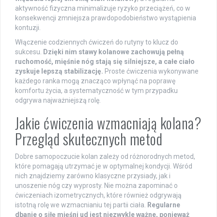
aktywność fizyczna minimalizuje ryzyko przeciążeń, co w
konsekwencji zmniejsza prawdopodobieństwo wystąpienia
kontuzji.
Włączenie codziennych ćwiczeń do rutyny to klucz do
sukcesu.
Dzięki nim stawy kolanowe zachowują pełną
ruchomość, mięśnie nóg stają się silniejsze, a całe ciało
zyskuje lepszą stabilizację.
Proste ćwiczenia wykonywane
każdego ranka mogą znacząco wpłynąć na poprawę
komfortu życia, a systematyczność w tym przypadku
odgrywa najważniejszą rolę.
Jakie ćwiczenia wzmacniają kolana?
Przegląd skutecznych metod
Dobre samopoczucie kolan zależy od różnorodnych metod,
które pomagają utrzymać je w optymalnej kondycji. Wśród
nich znajdziemy zarówno klasyczne przysiady, jak i
unoszenie nóg czy wyprosty. Nie można zapominać o
ćwiczeniach izometrycznych, które również odgrywają
istotną rolę we wzmacnianiu tej partii ciała.
Regularne
dbanie o siłę mięśni ud jest niezwykle ważne, ponieważ