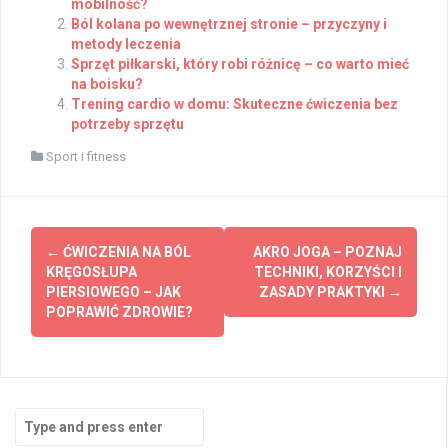
mobilność?
Ból kolana po wewnętrznej stronie – przyczyny i
metody leczenia
Sprzęt piłkarski, który robi różnicę – co warto mieć
na boisku?
Trening cardio w domu: Skuteczne ćwiczenia bez
potrzeby sprzętu
Sport i fitness
Post
←
ĆWICZENIA NA BÓL
AKRO JOGA – POZNAJ
navigation
KRĘGOSŁUPA
TECHNIKI, KORZYŚCI I
PIERSIOWEGO – JAK
ZASADY PRAKTYKI
→
POPRAWIĆ ZDROWIE?
Search
for: