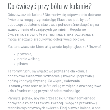
Co ćwiczyć przy bólu w kolanie?
Odczuwasz ból kolana? Nie martw się, odpowiednio dobrane
ćwiczenia mogą przynieść ulgę! Kluczowe jest, by dać
odpocząć obolałemu stawowi, a jednocześnie skupić się na
wzmocnieniu otaczających go mięśni
. Regularne
ćwiczenia, zarówno te wzmacniające, jak i rozciągające,
mogą znacząco zredukować dolegliwości bólowe.
Zastanawiasz się, które aktywności będą najlepsze? Rozważ:
pływanie,
nordic walking,
pilates.
Te formy ruchu są wyjątkowo przyjazne dla kolan, a
dodatkowo skutecznie wzmacniają mięśnie i poprawiają
ogólną kondycję fizyczną. Co więcej,
ćwiczenia
izometryczne
oraz te, które celują w
mięśnie czworogłowe
uda
, również mogą przynieść odczuwalną ulgę.
Pamiętaj jednak, aby nie przesadzić! Unikaj nadmiernego
obciążania kolana i zawsze zwracaj uwagę na prawidłową
technikę wykonywanych ćwiczeń. Dbaj o swoje kolana, a one