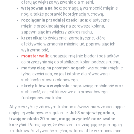
oferując większe wyzwanie dla mięśni,
wstępowania na box:
pomagają wzmocnić mięśnie
nóg, a także poprawić koordynację ruchową,
rozciągania przedniej części uda:
elastyczne
mięśnie przekładają się na zdrowsze kolana,
zapewniając im większy zakres ruchu,
krzesełka:
to ćwiczenie izometryczne, które
efektywnie wzmacnia mięśnie ud, poprawiając ich
wytrzymałość,
monster walk
:
angażuje mięśnie bioder i pośladków,
co przyczynia się do stabilizacji kolan podczas ruchu,
martwy ciąg na prostych nogach:
wzmacnia mięśnie
tylnej części uda, co jest istotne dla równowagi i
stabilności stawu kolanowego,
skręty tułowia w wykroku:
poprawiają mobilność oraz
stabilność, co jest kluczowe dla prawidłowego
funkcjonowania kolan.
Aby cieszyć się zdrowymi kolanami, ćwiczenia wzmacniające
najlepiej wykonywać regularnie.
Już 3 sesje w tygodniu,
trwające około 20 minut, mogą przynieść odczuwalne
korzyści.
Pamiętajmy, że ćwiczenia rozciągające pomagają
zredukować sztywność mięśni, natomiast te wzmacniające