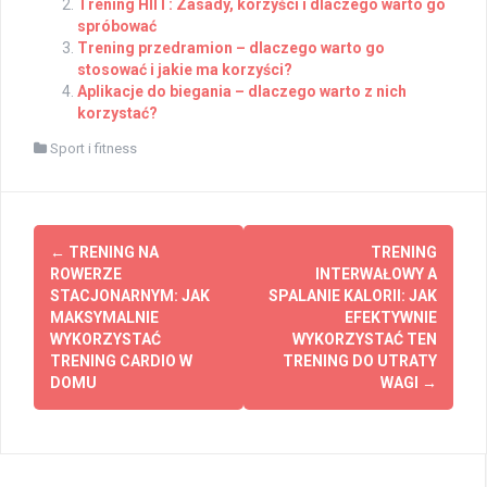
Trening HIIT: Zasady, korzyści i dlaczego warto go
spróbować
Trening przedramion – dlaczego warto go
stosować i jakie ma korzyści?
Aplikacje do biegania – dlaczego warto z nich
korzystać?
Sport i fitness
Post
←
TRENING NA
TRENING
navigation
ROWERZE
INTERWAŁOWY A
STACJONARNYM: JAK
SPALANIE KALORII: JAK
MAKSYMALNIE
EFEKTYWNIE
WYKORZYSTAĆ
WYKORZYSTAĆ TEN
TRENING CARDIO W
TRENING DO UTRATY
DOMU
WAGI
→