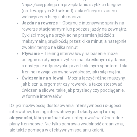
Najczęściej polega na przeplataniu szybkich biegów
(np. trwających 30 sekund) z określonym czasem
wolniejszego biegu lub marszu.
Jazda na rowerze
– Obejmuje intensywne sprinty na
rowerze stacjonarnym lub podczas jazdy na zewnątrz.
Cykliści mogą na przykład na przemian jeździć z
maksymalną prędkością przez kilka minut, a następnie
zwolnić tempo na kilka minut.
Pływanie
– Trening interwałowy na basenie może
polegać na płynięciu szybkim na określonym dystansie,
a następnie odpoczynku przed kolejnym sprintem. Taki
trening rozwija zarówno wydolność, jak i siłę mięśni.
Ćwiczenia na siłowni
– Można łączyć różne maszyny,
jak bieżnia, ergometr czy rowerek, a także stosować
ćwiczenia siłowe, takie jak przysiady czy podciąganie,
w formie interwałów.
Dzięki możliwością dostosowania intensywności i długości
interwałów, trening interwałowy jest
elastyczną formą
aktywności
, którą można łatwo zintegrować w różnorodne
plany treningowe. Nie tylko poprawia wydolność organizmu,
ale także pomaga w efektywnym spalaniu kalorii.