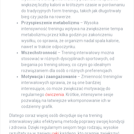
większej liczby kalorii w krótszym czasie w porównaniu
do tradycyjnych form treningu, takich jak długotrwały
bieg czy jazda na rowerze.
Przyspieszenie metabolizmu
– Wysoka
intensywność treningu wpływa na zwiększenie tempa
metabolizmu przez kilka godzin po zakończeniu
wysiłku, co sprawia, że organizm nadal spala kalorie,
nawet w trakcie odpoczynku.
Wszechstronność
– Trening interwałowy można
stosować w różnych dyscyplinach sportowych, od
biegania po trening siłowy, co czyni go idealnym
rozwiązaniem dla osób o różnych preferencjach.
Motywacja i zaangażowanie
– Zmienność treningów
interwałowych sprawia, że są one bardziej
interesujące, co może zwiększać motywację do
regularnego
ćwiczenia
. Krótkie, intensywne sesje
pozwalają na łatwiejsze wkomponowanie ich w
codzienny grafik.
Dlatego coraz więcej osób decyduje się na trening
interwałowy jako efektywną metodę poprawy swojej kondycji
i zdrowia. Dzięki regularnym sesjom tego rodzaju, wysokie
rezultaty są w zasięgu
ręki
każdego, kto pragnie zwiększyć