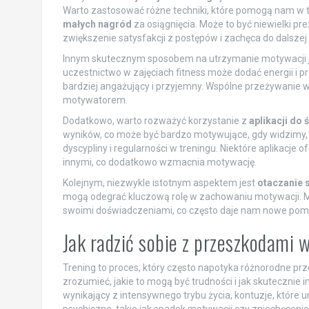
Warto zastosować różne techniki, które pomogą nam w t
małych nagród
za osiągnięcia. Może to być niewielki pr
zwiększenie satysfakcji z postępów i zachęca do dalszej 
Innym skutecznym sposobem na utrzymanie motywacji 
uczestnictwo w zajęciach fitness może dodać energii i pr
bardziej angażujący i przyjemny. Wspólne przeżywanie
motywatorem.
Dodatkowo, warto rozważyć korzystanie z
aplikacji do
wyników, co może być bardzo motywujące, gdy widzimy, j
dyscypliny i regularności w treningu. Niektóre aplikacje 
innymi, co dodatkowo wzmacnia motywację.
Kolejnym, niezwykle istotnym aspektem jest
otaczanie 
mogą odegrać kluczową rolę w zachowaniu motywacji. Mogą
swoimi doświadczeniami, co często daje nam nowe pomys
Jak radzić sobie z przeszkodami 
Trening to proces, który często napotyka różnorodne p
zrozumieć, jakie to mogą być trudności i jak skuteczni
wynikający z intensywnego trybu życia, kontuzje, które 
psychiczne, takie jak spadek motywacji czy zniechęcenie