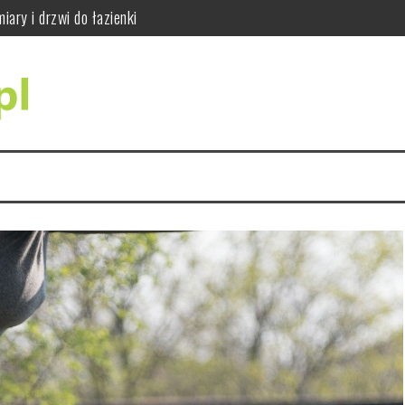
ajważniejsze wskazówki
do siły i sprawności
dy się wykonuje i jak wygląda badanie RTG zębów
ci i jak bezpiecznie ćwiczyć
ąć błędów w praktyce