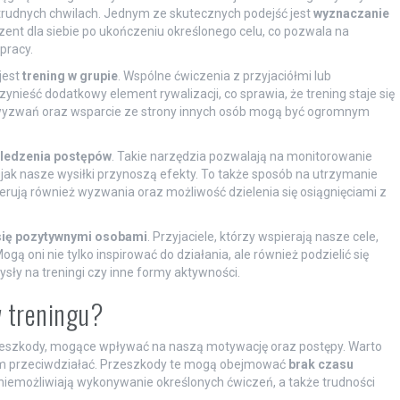
rudnych chwilach. Jednym ze skutecznych podejść jest
wyznaczanie
ezent dla siebie po ukończeniu określonego celu, co pozwala na
pracy.
jest
trening w grupie
. Wspólne ćwiczenia z przyjaciółmi lub
zynieść dodatkowy element rywalizacji, co sprawia, że trening staje się
 wyzwań oraz wsparcie ze strony innych osób mogą być ogromnym
 śledzenia postępów
. Takie narzędzia pozwalają na monitorowanie
ak nasze wysiłki przynoszą efekty. To także sposób na utrzymanie
oferują również wyzwania oraz możliwość dzielenia się osiągnięciami z
się pozytywnymi osobami
. Przyjaciele, którzy wspierają nasze cele,
 oni nie tylko inspirować do działania, ale również podzielić się
ły na treningi czy inne formy aktywności.
w treningu?
rzeszkody, mogące wpływać na naszą motywację oraz postępy. Warto
e im przeciwdziałać. Przeszkody te mogą obejmować
brak czasu
uniemożliwiają wykonywanie określonych ćwiczeń, a także trudności
.