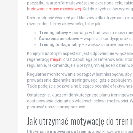
początku, warto sformułować jasno określone cele, takie 
budowanie masy mięśniowej
. Każdy z tych celów wymaga
Różnorodność ćwiczeń jest kluczowa dla utrzymania mot
różnorodne formy aktywności, takie jak:
Trening siłowy
– pomaga w budowaniu masy mięśni
Ćwiczenia aerobowe
– wspierają kondycję oraz spal
Trening funkcjonalny
– zwiększa sprawność w cod
Kolejnym istotnym aspektem jest odpowiednie włączeni
regenerację
mięśni
oraz zapobiega przetrenowaniu, które
regularnie, rekomenduje się przynajmniej jeden dzień wo
Regularne monitorowanie postępów jest niezbędne, aby
prowadzenie dziennika treningowego, gdzie zapisujem
Takie podejście pozwala na bieżąco oceniać efektywnoś
Ostatecznie, kluczem do skutecznego planu treningowego
dostosowanie działań do własnych celów i możliwości. W
poprawić nasze samopoczucie.
Jak utrzymać motywację do tren
Utrzymanie
motywacji do treningu
jest kluczowe dla os