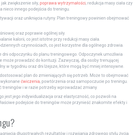
jak zwiększenie siły,
poprawa wytrzymałości
, redukcja masy ciała czy
 nieco innego podejścia do treningu.
ywacji oraz uniknięcia rutyny. Plan treningowy powinien obejmować
owej oraz poprawie ogólnej siły.
anie kalorii, co jest istotne przy redukcji masy ciała.
ziennych czynnościach, co jest korzystne dla ogólnego zdrowia.
e dni odpoczynku do planu treningowego. Odpoczynek umożliwia
 może prowadzić do kontuzji. Zazwyczaj, dla osoby trenującej
lny w tygodniu oraz dni lżejsze, które mogą być mniej intensywne.
 dostosować plan do zmieniających się potrzeb. Może to obejmować
y wykonane
ćwiczenia
, powtórzenia oraz samopoczucie po treningu.
ć treningów i w razie potrzeby wprowadzać zmiany.
 jest jego indywidualizacja oraz elastyczność, co pozwoli na
łaściwe podejście do treningów może przynieść znakomite efekty i
ingu?
iągnięcia długotrwałych rezultatów i rozwijania zdrowego stylu życia.