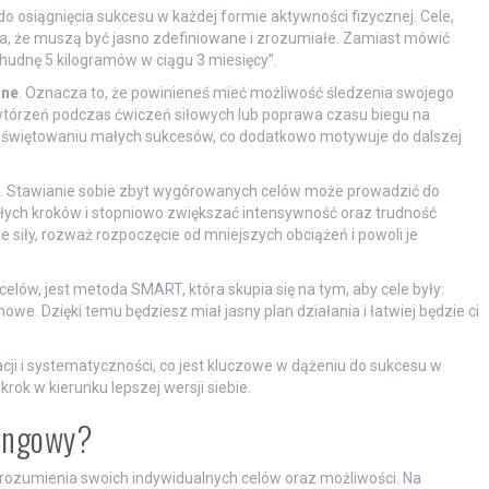
 osiągnięcia sukcesu w każdej formie aktywności fizycznej. Cele,
za, że muszą być jasno zdefiniowane i zrozumiałe. Zamiast mówić
schudnę 5 kilogramów w ciągu 3 miesięcy”.
lne
. Oznacza to, że powinieneś mieć możliwość śledzenia swojego
owtórzeń podczas ćwiczeń siłowych lub poprawa czasu biegu na
w świętowaniu małych sukcesów, co dodatkowo motywuje do dalszej
. Stawianie sobie zbyt wygórowanych celów może prowadzić do
małych kroków i stopniowo zwiększać intensywność oraz trudność
e siły, rozważ rozpoczęcie od mniejszych obciążeń i powoli je
elów, jest metoda SMART, która skupia się na tym, aby cele były:
owe. Dzięki temu będziesz miał jasny plan działania i łatwiej będzie ci
ji i systematyczności, co jest kluczowe w dążeniu do sukcesu w
krok w kierunku lepszej wersji siebie.
ningowy?
ozumienia swoich indywidualnych celów oraz możliwości. Na