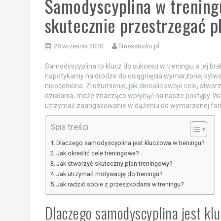
Samodyscyplina w treningu:
skutecznie przestrzegać 
28 września 2020
fitnesstudio.pl
Samodyscyplina to klucz do sukcesu w treningu, a jej brak
napotykamy na drodze do osiągnięcia wymarzonej sylwetki 
nieoceniona. Zrozumienie, jak określić swoje cele, stwo
działania, może znacząco wpłynąć na nasze postępy. Wa
utrzymać zaangażowanie w dążeniu do wymarzonej for
Spis treści
Dlaczego samodyscyplina jest kluczowa w treningu?
Jak określić cele treningowe?
Jak stworzyć skuteczny plan treningowy?
Jak utrzymać motywację do treningu?
Jak radzić sobie z przeszkodami w treningu?
Dlaczego samodyscyplina jest kl