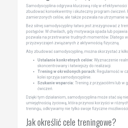
Samodyscyplina odgrywa kluczową rolę w efektywności t
zbudować konsekwentny i skuteczny program ćwiczeń.
zamierzonych celów, ale także pozwala na utrzymanie 
Bez silnej samodyscypliny łatwo jest zrezygnować z treni
postępów. W chwilach, gdy motywacja spada lub pojawia 
pozwala na przetrwanie trudnych momentów. Dlatego wa
przyzwyczajeń związanych z aktywnością fizyczną.
Aby zbudować samodyscyplinę, można skorzystać z kilku
Ustalanie konkretnych celów:
Wyznaczenie realnyc
skoncentrowany i łatwiejszy do realizacji.
Trening w określonych porach:
Regularność w cz
kolei sprzyja samodyscyplinie.
Szukanie wsparcia:
Trening z przyjaciółmi lub w
ćwiczeń.
Dzięki tym działaniom, samodyscyplina może stać się nie
umiejętnością życiową, która przynosi korzyści w różny
treningu, odkrywamy nie tylko swoje fizyczne możliwości
Jak określić cele treningowe?