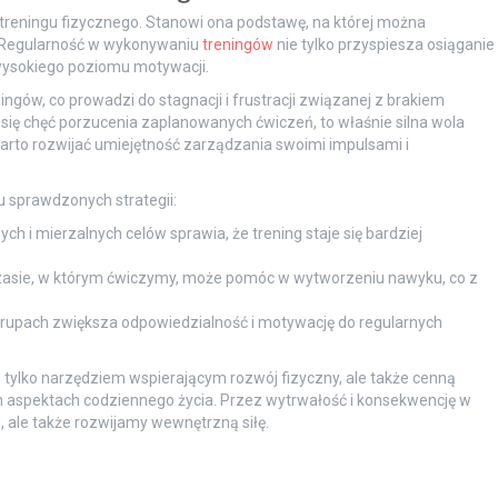
reningu fizycznego. Stanowi ona podstawę, na której można
 Regularność w wykonywaniu
treningów
nie tylko przyspiesza osiąganie
wysokiego poziomu motywacji.
ngów, co prowadzi do stagnacji i frustracji związanej z brakiem
się chęć porzucenia zaplanowanych ćwiczeń, to właśnie silna wola
rto rozwijać umiejętność zarządzania swoimi impulsami i
 sprawdzonych strategii:
h i mierzalnych celów sprawia, że trening staje się bardziej
asie, w którym ćwiczymy, może pomóc w wytworzeniu nawyku, co z
 grupach zwiększa odpowiedzialność i motywację do regularnych
 tylko narzędziem wspierającym rozwój fizyczny, ale także cenną
ch aspektach codziennego życia. Przez wytrwałość i konsekwencję w
, ale także rozwijamy wewnętrzną siłę.