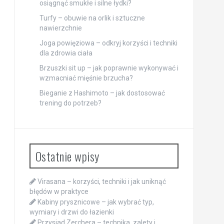
osiągnąć smukłe i silne łydki?
Turfy – obuwie na orlik i sztuczne
nawierzchnie
Joga powięziowa – odkryj korzyści i techniki
dla zdrowia ciała
Brzuszki sit up – jak poprawnie wykonywać i
wzmacniać mięśnie brzucha?
Bieganie z Hashimoto – jak dostosować
trening do potrzeb?
Ostatnie wpisy
Virasana – korzyści, techniki i jak uniknąć
błędów w praktyce
Kabiny prysznicowe – jak wybrać typ,
wymiary i drzwi do łazienki
Przysiad Zerchera – technika, zalety i