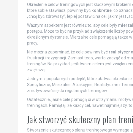
Określenie celów treningowych jest kluczowym krokiem do
które sobie stawiasz, powinny być
konkretne
, co oznac
„chcę być zdrowszy”, lepiej postawić na cel, jakim jest „
Ważnym aspektem jest również to, aby cele były
mierza
postępu. Może to być na przykład zwiększenie liczby p
określonym dystansie. Mierzalne cele pomagają także 
pracy.
Nie można zapominać, że cele powinny być
realistyczne
frustracji i rezygnacji. Zamiast tego, warto zacząć od 
treningów. Na przykład, jeśli twoim celem jest zwiększeni
zwiększaj.
Jednym z popularnych podejść, które ułatwia określanie c
Specyficzne, Mierzalne, Atrakcyjne, Realistyczne i Termin
zmotywować się do regularnych treningów.
Ostatecznie, jasne cele pomogą ci w utrzymaniu motywac
treningach. Pamiętaj, że każdy cel, nawet najmniejszy, to 
Jak stworzyć skuteczny plan tre
Stworzenie skutecznego planu treningowego wymaga zr