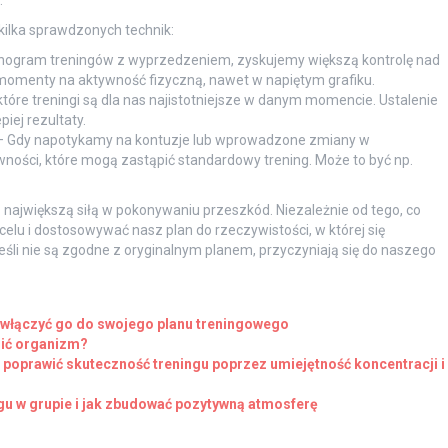
kilka sprawdzonych technik:
nogram treningów z wyprzedzeniem, zyskujemy większą kontrolę nad
 momenty na aktywność fizyczną, nawet w napiętym grafiku.
 które treningi są dla nas najistotniejsze w danym momencie. Ustalenie
piej rezultaty.
 Gdy napotykamy na kontuzje lub wprowadzone zmiany w
ości, które mogą zastąpić standardowy trening. Może to być np.
największą siłą w pokonywaniu przeszkód. Niezależnie od tego, co
u celu i dostosowywać nasz plan do rzeczywistości, w której się
śli nie są zgodne z oryginalnym planem, przyczyniają się do naszego
 włączyć go do swojego planu treningowego
zić organizm?
 poprawić skuteczność treningu poprzez umiejętność koncentracji i
gu w grupie i jak zbudować pozytywną atmosferę