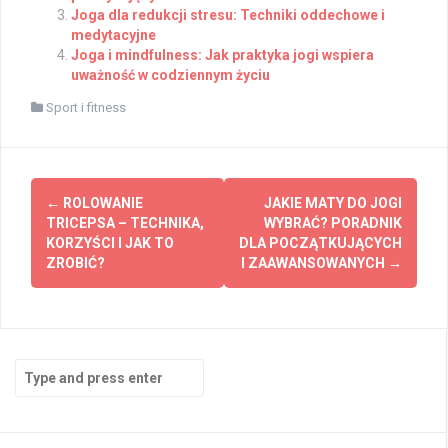
Joga dla redukcji stresu: Techniki oddechowe i
medytacyjne
Joga i mindfulness: Jak praktyka jogi wspiera
uważność w codziennym życiu
Sport i fitness
Post
←
ROLOWANIE
JAKIE MATY DO JOGI
navigation
TRICEPSA – TECHNIKA,
WYBRAĆ? PORADNIK
KORZYŚCI I JAK TO
DLA POCZĄTKUJĄCYCH
ZROBIĆ?
I ZAAWANSOWANYCH
→
Search
for: