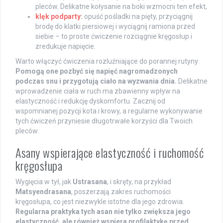
pleców. Delikatne kołysanie na boki wzmocni ten efekt,
klęk podparty
:
opuść pośladki na pięty, przyciągnij
brodę do klatki piersiowej i wyciągnij ramiona przed
siebie – to proste ćwiczenie rozciągnie kręgosłup i
zredukuje napięcie.
Warto włączyć ćwiczenia rozluźniające do porannej rutyny.
Pomogą one pozbyć się napięć nagromadzonych
podczas snu i przygotują ciało na wyzwania dnia.
Delikatne
wprowadzenie ciała w ruch ma zbawienny wpływ na
elastyczność i redukcję dyskomfortu. Zacznij od
wspomnianej pozycji kota i krowy, a regularne wykonywanie
tych ćwiczeń przyniesie długotrwałe korzyści dla Twoich
pleców.
Asany wspierające elastyczność i ruchomość
kręgosłupa
Wygięcia w tył, jak
Ustrasana
, i skręty, na przykład
Matsyendrasana
, poszerzają zakres ruchomości
kręgosłupa, co jest niezwykle istotne dla jego zdrowia.
Regularna praktyka tych asan nie tylko zwiększa jego
elastyczność, ale również wspiera profilaktykę przed