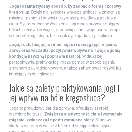
Joga to fantastyczny sposób, by zadbać o formę i zdrowy
kręgosłup.
Dzięki niej zyskasz większą gibkość, wzmocnisz
mięśnie grzbietu i łatwiej utrzymasz prawidłową postawę
ciała. Systematyczne ćwiczenia jogi mogą przynieść ulgę w
bólach pleców. Co więcej, stanowią cenne wsparcie w terapii
schorzeń kręgosłupa, takich jak dyskopatia czy skolioza.
Joga, rozluźniając, wzmacniając i rozciągając mięśnie,
stawy oraz więzadła, pozytywnie wpływa na Twoją ogólną
kondycję fizyczną i poprawia nastrój.
W dłuższej
perspektywie, praktyka jogi może pomóc w zapobieganiu
zmianom zwyrodnieniowym, a także zahamować rozwój już
istniejących dolegliwości.
Jakie są zalety praktykowania jogi i
jej wpływ na bóle kręgosłupa?
Joga to prawdziwy dar dla zdrowia, oferujący szeroki
wachlarz korzyści.
Zwiększa elastyczność ciała i wzmacnia
mięśnie, zwłaszcza te podtrzymujące plecy.
Stanowi
skuteczną broń w walce z bólem, działając relaksująco i
redukując stres, co przekłada się na zmniejszenie