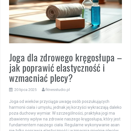
Joga dla zdrowego kręgosłupa –
jak poprawić elastyczność i
wzmacniać plecy?
20 lipca 2025
fitnesstudio.pl
Joga od wieków przyciąga uwagę osób poszukujących
harmonii ciała i umysłu, jednak jej korzyści wykraczają daleko
poza duchowy wymiar. W szczególności, praktyka jogi ma
zbawienny wpływ na zdrowie naszego kręgosłupa, który jest
fundamentem naszego ciała. Regularne wykonywanie asan
nie tylko poprawia elastyczność i wzmacnia mięśnie pleców,