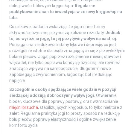
dolegliwości bólowych kręgosłupa.
Regularne
praktykowanie asan to inwestycja w zdrowy kręgosłup na
lata.
Co ciekawe, badania wskazują, że joga i inne formy
aktywności fizycznej przynoszą zbliżone rezultaty.
Jednak
to, co wyróżnia jogę, to jej pozytywny wpływ na nastrój.
Pomaga ona zredukować stany lękowe i depresję, co jest
szczególnie istotne dla osób zmagających się z przewlekłymi
bólami pleców. Joga, poprzez rozluźnienie mięśni, stawów i
więzadeł, nie tylko poprawia kondycję fizyczną, ale również
znacząco wpływa na samopoczucie, długoterminowo
zapobiegając zwyrodnieniom, łagodząc ból i redukując
napięcie.
Szczególnie osoby spędzające wiele godzin w pozycji
siedzącej odczują dobroczynny wpływ jogi.
Otwieranie
bioder, kluczowe dla poprawy postawy, oraz wzmacnianie
mięśni brzucha
, stabilizujących kręgosłup, to tylko niektóre z
zalet. Regularna praktyka jogi to prosty sposób na redukcję
bólu pleców, poprawę elastyczności i ogólne zwiększenie
komfortu życia.