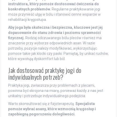
instruktora, który pomoże dostosować ćwiczenia do
konkretnych problemów.
Regularne praktykowanie jogi
może przynieść ulgę w bólu i stanowić cenne wsparcie w
rehabilitacji kręgosłupa.
Aby joga była skuteczna i bezpieczna, kluczowe jest jej
dopasowanie do stanu zdrowia i poziomu sprawności
fizycznej.
Rodzaj odczuwanego bólu pleców również ma
znaczenie przy wyborze odpowiednich asan. W razie
potrzeby, pozycje należy modyfikować, wykorzystując
pomoce takie jak klocki czy paski. Pamiętaj, by unikać ruchów,
które wywołują dyskomfort lub ból.
Jak dostosować praktykę jogi do
indywidualnych potrzeb?
Praktyka jogi, zwłaszcza przy problemach z plecami,
powinna być skrojona na miarę, ponieważ każdy z nas jest
unikalny i potrzebuje indywidualnego podejścia.
Warto skonsultować się z fizjoterapeutą.
Specjalista
pomoże wybrać asany, które wzmocnią kręgosłup i
zapobiegną pogorszeniu dolegliwości.