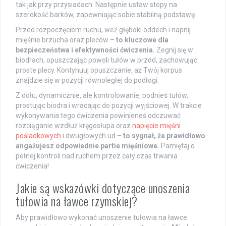
tak jak przy przysiadach. Następnie ustaw stopy na
szerokość barków, zapewniając sobie stabilną podstawę.
Przed rozpoczęciem ruchu, weź głęboki oddech i napnij
mięśnie brzucha oraz pleców –
to kluczowe dla
bezpieczeństwa i efektywności ćwiczenia.
Zegnij się w
biodrach, opuszczając powoli tułów w przód, zachowując
proste plecy. Kontynuuj opuszczanie, aż Twój korpus
znajdzie się w pozycji równoległej do podłogi.
Z dołu, dynamicznie, ale kontrolowanie, podnieś tułów,
prostując biodra i wracając do pozycji wyjściowej. W trakcie
wykonywania tego ćwiczenia powinieneś odczuwać
rozciąganie wzdłuż kręgosłupa oraz
napięcie mięśni
pośladkowych
i dwugłowych ud –
to sygnał, że prawidłowo
angażujesz odpowiednie partie mięśniowe.
Pamiętaj o
pełnej kontroli nad ruchem przez cały czas trwania
ćwiczenia!
Jakie są wskazówki dotyczące unoszenia
tułowia na ławce rzymskiej?
Aby prawidłowo wykonać unoszenie tułowia na ławce