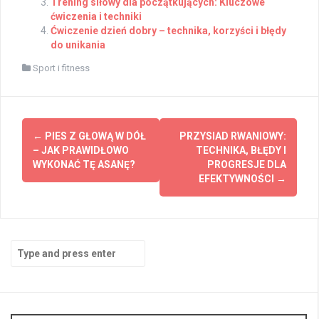
Trening siłowy dla początkujących: Kluczowe
ćwiczenia i techniki
Ćwiczenie dzień dobry – technika, korzyści i błędy
do unikania
Sport i fitness
Post
←
PIES Z GŁOWĄ W DÓŁ
PRZYSIAD RWANIOWY:
navigation
– JAK PRAWIDŁOWO
TECHNIKA, BŁĘDY I
WYKONAĆ TĘ ASANĘ?
PROGRESJE DLA
EFEKTYWNOŚCI
→
Search
for: