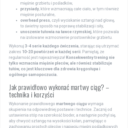
mięśnie grzbietu i pośladków,
przysiady
, które wzmacniają całe ciało, w tym również
mięśnie posturalne,
overhead press
, czyli wyciskanie sztangi nad głowę,
to świetny sposób na poprawę stabilizacji i siły,
unoszenie tułowia na ławce rzymskiej
, które pozwala
na izolowane wzmocnienie prostowników grzbietu.
Wykonuj
3-4 serie każdego ćwiczenia
, starając się utrzymać
zakres
10-20 powtórzeń w każdej serii
. Pamiętaj, że
regularność jest najważniejsza!
Konsekwentny trening nie
tylko wzmacnia mięśnie pleców, ale również stabilizuje
tułów, co jest kluczowe dla zdrowia kręgosłupa i
ogólnego samopoczucia.
Jak prawidłowo wykonać martwy ciąg? –
technika i korzyści
Wykonanie prawidłowego
martwego ciągu
wymaga
skupienia na odpowiedniej postawie i technice. Zacznij od
ustawienia stóp na szerokość bioder, a następnie pochyl się,
aby chwycić sztangę na wysokości kolan, pamiętając o
zachowaniu prostych pleców i napięciu mięśni pośladkowych