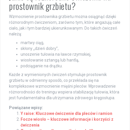
prostownik grzbietu?
Wzmocnienie prostownika grzbietu można osiągnąć dzięki
różnorodnym ćwiczeniom, zarówno tym, które angażują całe
ciało, jak i tym bardziej ukierunkowanym. Do takich ćwiczeń
należą:
martwy ciąg,
skłony „dzień dobry”,
unoszenie tułowia na ławce rzymskiej,
wiosłowanie sztangą lub hantlą,
podciąganie na drążku.
Każde z wymienionych ćwiczeń stymuluje prostownik
grzbietu w odmienny sposób, co przekłada się na
kompleksowe wzmocnienie mięśni pleców. Wprowadzenie
różnorodności do treningu wspiera stabilizację tułowia, która
jest fundamentalna dla utrzymania zdrowego kręgosłupa.
Powiązane wpisy:
Y raise: Kluczowe ćwiczenie dla pleców i ramion
Focze wiosło – kluczowe informacje i korzyści z
ćwiczenia