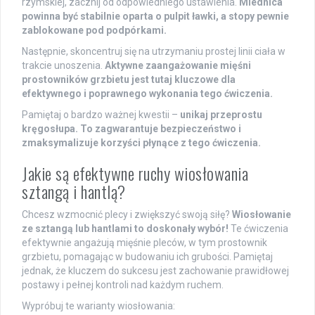
rzymskiej, zacznij od odpowiedniego ustawienia.
Miednica
powinna być stabilnie oparta o pulpit ławki, a stopy pewnie
zablokowane pod podpórkami.
Następnie, skoncentruj się na utrzymaniu prostej linii ciała w
trakcie unoszenia.
Aktywne zaangażowanie mięśni
prostowników grzbietu jest tutaj kluczowe dla
efektywnego i poprawnego wykonania tego ćwiczenia.
Pamiętaj o bardzo ważnej kwestii –
unikaj przeprostu
kręgosłupa. To zagwarantuje bezpieczeństwo i
zmaksymalizuje korzyści płynące z tego ćwiczenia.
Jakie są efektywne ruchy wiosłowania
sztangą i hantlą?
Chcesz wzmocnić plecy i zwiększyć swoją siłę?
Wiosłowanie
ze sztangą lub hantlami to doskonały wybór!
Te ćwiczenia
efektywnie angażują mięśnie pleców, w tym prostownik
grzbietu, pomagając w budowaniu ich grubości. Pamiętaj
jednak, że kluczem do sukcesu jest zachowanie prawidłowej
postawy i pełnej kontroli nad każdym ruchem.
Wypróbuj te warianty wiosłowania: