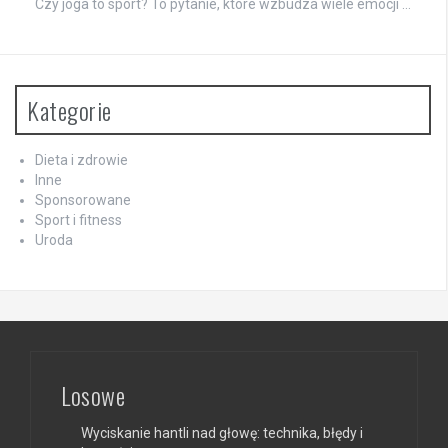
Czy joga to sport? To pytanie, które wzbudza wiele emocji …
Kategorie
Dieta i zdrowie
Inne
Sponsorowane
Sport i fitness
Uroda
Losowe
Wyciskanie hantli nad głowę: technika, błędy i