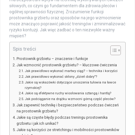
siłowych, co czyni go fundamentem dla zdrowia pleców i
ogólnej sprawności fizycznej. Zrozumienie funkcji
prostownika grzbietu oraz sposobów na jego wzmocnienie
może znacząco poprawić jakość treningów i zminimalizować
ryzyko kontuzji. Jak więc zadbać o ten niezwykle ważny
mięsień?
Spis treści
Prostownik grzbietu – znaczenie i funkcje
Jak wzmocnić prostownik grzbietu? – kluczowe ćwiczenia
Jak prawidłowo wykonać martwy ciąg? – technika i korzyści
Jak prawidłowo wykonać skłony „dzień dobry”?
Jakie są wskazówki dotyczące unoszenia tułowia na ławce
rzymskiej?
Jakie są efektywne ruchy wiosłowania sztangą i hantlą?
Jak podciąganie na drążku wzmocni górną część pleców?
Jak zapewnić technikę i bezpieczeństwo podczas ćwiczeń
na prostownik grzbietu?
Jakie są częste błędy podczas treningu prostownika
grzbietu i jak ich unikać?
Jakie są korzyści ze stretchingu i mobilności prostowników