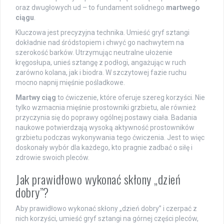
oraz dwugłowych ud – to fundament solidnego
martwego
ciągu
.
Kluczowa jest precyzyjna technika. Umieść gryf sztangi
dokładnie nad śródstopiem i chwyć go nachwytem na
szerokość barków. Utrzymując neutralne ułożenie
kręgosłupa, unieś sztangę z podłogi, angażując w ruch
zarówno kolana, jak i biodra. W szczytowej fazie ruchu
mocno napnij mięśnie pośladkowe.
Martwy ciąg
to ćwiczenie, które oferuje szereg korzyści. Nie
tylko wzmacnia mięśnie prostowniki grzbietu, ale również
przyczynia się do poprawy ogólnej postawy ciała. Badania
naukowe potwierdzają wysoką aktywność prostowników
grzbietu podczas wykonywania tego ćwiczenia. Jest to więc
doskonały wybór dla każdego, kto pragnie zadbać o siłę i
zdrowie swoich pleców.
Jak prawidłowo wykonać skłony „dzień
dobry”?
Aby prawidłowo wykonać skłony „dzień dobry” i czerpać z
nich korzyści, umieść gryf sztangi na górnej części pleców,