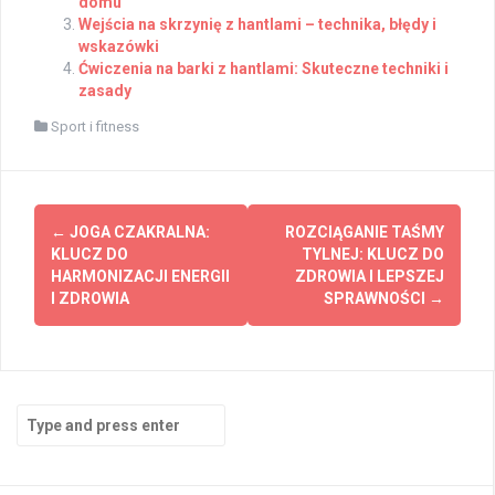
domu
Wejścia na skrzynię z hantlami – technika, błędy i
wskazówki
Ćwiczenia na barki z hantlami: Skuteczne techniki i
zasady
Sport i fitness
Post
←
JOGA CZAKRALNA:
ROZCIĄGANIE TAŚMY
navigation
KLUCZ DO
TYLNEJ: KLUCZ DO
HARMONIZACJI ENERGII
ZDROWIA I LEPSZEJ
I ZDROWIA
SPRAWNOŚCI
→
Search
for: