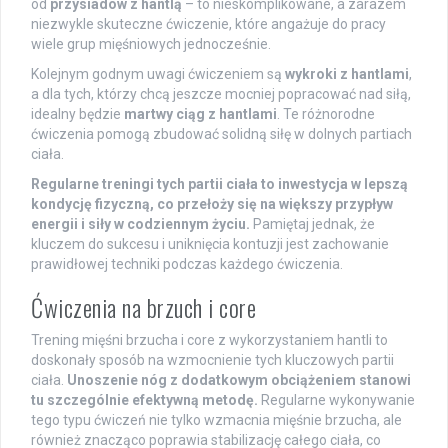
od
przysiadów z hantlą
– to nieskomplikowane, a zarazem
niezwykle skuteczne ćwiczenie, które angażuje do pracy
wiele grup mięśniowych jednocześnie.
Kolejnym godnym uwagi ćwiczeniem są
wykroki z hantlami
,
a dla tych, którzy chcą jeszcze mocniej popracować nad siłą,
idealny będzie
martwy ciąg z hantlami
. Te różnorodne
ćwiczenia pomogą zbudować solidną siłę w dolnych partiach
ciała.
Regularne treningi tych partii ciała to inwestycja w lepszą
kondycję fizyczną, co przełoży się na większy przypływ
energii i siły w codziennym życiu.
Pamiętaj jednak, że
kluczem do sukcesu i uniknięcia kontuzji jest zachowanie
prawidłowej techniki podczas każdego ćwiczenia.
Ćwiczenia na brzuch i core
Trening mięśni brzucha i core z wykorzystaniem hantli to
doskonały sposób na wzmocnienie tych kluczowych partii
ciała.
Unoszenie nóg z dodatkowym obciążeniem stanowi
tu szczególnie efektywną metodę.
Regularne wykonywanie
tego typu ćwiczeń nie tylko wzmacnia mięśnie brzucha, ale
również znacząco poprawia stabilizację całego ciała, co