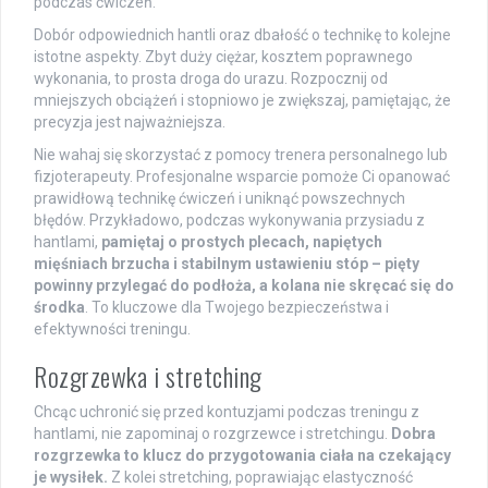
podczas ćwiczeń.
Dobór odpowiednich hantli oraz dbałość o technikę to kolejne
istotne aspekty. Zbyt duży ciężar, kosztem poprawnego
wykonania, to prosta droga do urazu. Rozpocznij od
mniejszych obciążeń i stopniowo je zwiększaj, pamiętając, że
precyzja jest najważniejsza.
Nie wahaj się skorzystać z pomocy trenera personalnego lub
fizjoterapeuty. Profesjonalne wsparcie pomoże Ci opanować
prawidłową technikę ćwiczeń i uniknąć powszechnych
błędów. Przykładowo, podczas wykonywania przysiadu z
hantlami,
pamiętaj o prostych plecach, napiętych
mięśniach brzucha i stabilnym ustawieniu stóp – pięty
powinny przylegać do podłoża, a kolana nie skręcać się do
środka
. To kluczowe dla Twojego bezpieczeństwa i
efektywności treningu.
Rozgrzewka i stretching
Chcąc uchronić się przed kontuzjami podczas treningu z
hantlami, nie zapominaj o rozgrzewce i stretchingu.
Dobra
rozgrzewka to klucz do przygotowania ciała na czekający
je wysiłek.
Z kolei stretching, poprawiając elastyczność