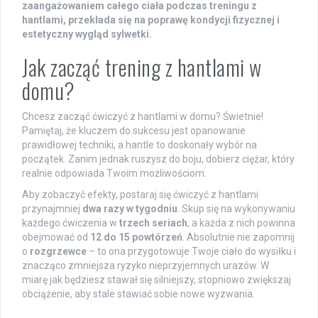
zaangażowaniem całego ciała podczas treningu z
hantlami, przekłada się na poprawę kondycji fizycznej i
estetyczny wygląd sylwetki.
Jak zacząć trening z hantlami w
domu?
Chcesz zacząć ćwiczyć z hantlami w domu? Świetnie!
Pamiętaj, że kluczem do sukcesu jest opanowanie
prawidłowej techniki, a hantle to doskonały wybór na
początek. Zanim jednak ruszysz do boju, dobierz ciężar, który
realnie odpowiada Twoim możliwościom.
Aby zobaczyć efekty, postaraj się ćwiczyć z hantlami
przynajmniej
dwa razy w tygodniu
. Skup się na wykonywaniu
każdego ćwiczenia w
trzech seriach
, a każda z nich powinna
obejmować od
12 do 15 powtórzeń
. Absolutnie nie zapomnij
o
rozgrzewce
– to ona przygotowuje Twoje ciało do wysiłku i
znacząco zmniejsza ryzyko nieprzyjemnych urazów. W
miarę jak będziesz stawał się silniejszy, stopniowo zwiększaj
obciążenie, aby stale stawiać sobie nowe wyzwania.