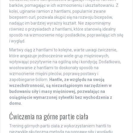
barków, pomagając w ich wzmocnieniu i ukształtowaniu. Z
kolei, uginanie ramion z hantlami, popularnie zwane
bicepsem curl, pozwala skupić się na rozwoju bicepsów,
nadając im bardziej wyraźny kształt. Nie zapominajmy
również o przysiadach z hantlami, które stanowią idealny
sposób na wzmocnienie nóg i pośladków, poprawiając ich siłę
i wygląd.
Martwy ciąg z hantlami to kolejne, warte uwagi ćwiczenie,
które angażuje jednocześnie wiele grup mięśniowych,
wpływając pozytywnie na ogólną siłę i kondycję. Dodatkowo,
wiosłowanie z hantlami to doskonały sposób na
wzmocnienie mięśni pleców, poprawę postawy i
zapobieganie bólom.
Hantle, ze względu na swoją
wszechstronność, są niezastąpionym narzędziem w
budowaniu siły i masy mięśniowej, pozwalając na
osiągnięcie wymarzonej sylwetki bez wychodzenia z
domu.
Ćwiczenia na górne partie ciała
Trening górnych partii ciała z wykorzystaniem hantli to
niezwykle skuteczna metoda na poprawę siły i wyglądu.