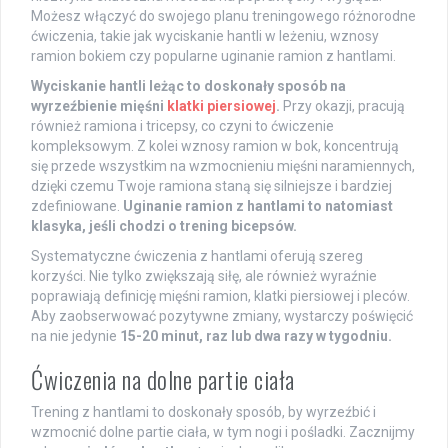
Możesz włączyć do swojego planu treningowego różnorodne
ćwiczenia, takie jak wyciskanie hantli w leżeniu, wznosy
ramion bokiem czy popularne uginanie ramion z hantlami.
Wyciskanie hantli leżąc to doskonały sposób na
wyrzeźbienie mięśni
klatki piersiowej
.
Przy okazji, pracują
również ramiona i tricepsy, co czyni to ćwiczenie
kompleksowym. Z kolei wznosy ramion w bok, koncentrują
się przede wszystkim na wzmocnieniu mięśni naramiennych,
dzięki czemu Twoje ramiona staną się silniejsze i bardziej
zdefiniowane.
Uginanie ramion z hantlami to natomiast
klasyka, jeśli chodzi o trening bicepsów.
Systematyczne ćwiczenia z hantlami oferują szereg
korzyści. Nie tylko zwiększają siłę, ale również wyraźnie
poprawiają definicję mięśni ramion, klatki piersiowej i pleców.
Aby zaobserwować pozytywne zmiany, wystarczy poświęcić
na nie jedynie
15-20 minut, raz lub dwa razy w tygodniu.
Ćwiczenia na dolne partie ciała
Trening z hantlami to doskonały sposób, by wyrzeźbić i
wzmocnić dolne partie ciała, w tym nogi i pośladki. Zacznijmy