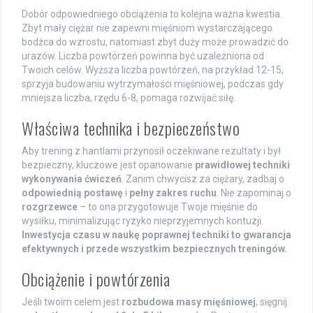
Dobór odpowiedniego obciążenia to kolejna ważna kwestia.
Zbyt mały ciężar nie zapewni mięśniom wystarczającego
bodźca do wzrostu, natomiast zbyt duży może prowadzić do
urazów. Liczba powtórzeń powinna być uzależniona od
Twoich celów. Wyższa liczba powtórzeń, na przykład 12-15,
sprzyja budowaniu wytrzymałości mięśniowej, podczas gdy
mniejsza liczba, rzędu 6-8, pomaga rozwijać siłę.
Właściwa technika i bezpieczeństwo
Aby trening z hantlami przynosił oczekiwane rezultaty i był
bezpieczny, kluczowe jest opanowanie
prawidłowej techniki
wykonywania ćwiczeń
. Zanim chwycisz za ciężary, zadbaj o
odpowiednią postawę
i
pełny zakres ruchu
. Nie zapominaj o
rozgrzewce
– to ona przygotowuje Twoje mięśnie do
wysiłku, minimalizując ryzyko nieprzyjemnych kontuzji.
Inwestycja czasu w naukę poprawnej techniki to gwarancja
efektywnych i przede wszystkim bezpiecznych treningów.
Obciążenie i powtórzenia
Jeśli twoim celem jest
rozbudowa masy mięśniowej
, sięgnij