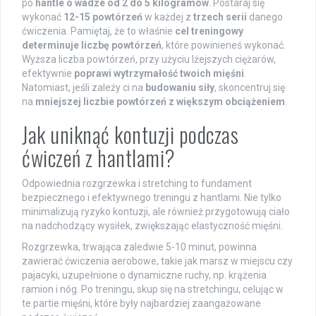
po
hantle o wadze od 2 do 5 kilogramów
. Postaraj się
wykonać
12-15 powtórzeń
w każdej z
trzech serii
danego
ćwiczenia. Pamiętaj, że to właśnie
cel treningowy
determinuje liczbę powtórzeń
, które powinieneś wykonać.
Wyższa liczba powtórzeń, przy użyciu lżejszych ciężarów,
efektywnie
poprawi wytrzymałość twoich mięśni
.
Natomiast, jeśli zależy ci na
budowaniu siły
, skoncentruj się
na
mniejszej liczbie powtórzeń z większym obciążeniem
.
Jak uniknąć kontuzji podczas
ćwiczeń z hantlami?
Odpowiednia rozgrzewka i stretching to fundament
bezpiecznego i efektywnego treningu z hantlami. Nie tylko
minimalizują ryzyko kontuzji, ale również przygotowują ciało
na nadchodzący wysiłek, zwiększając elastyczność mięśni.
Rozgrzewka, trwająca zaledwie 5-10 minut, powinna
zawierać ćwiczenia aerobowe, takie jak marsz w miejscu czy
pajacyki, uzupełnione o dynamiczne ruchy, np. krążenia
ramion i nóg. Po treningu, skup się na stretchingu, celując w
te partie mięśni, które były najbardziej zaangażowane