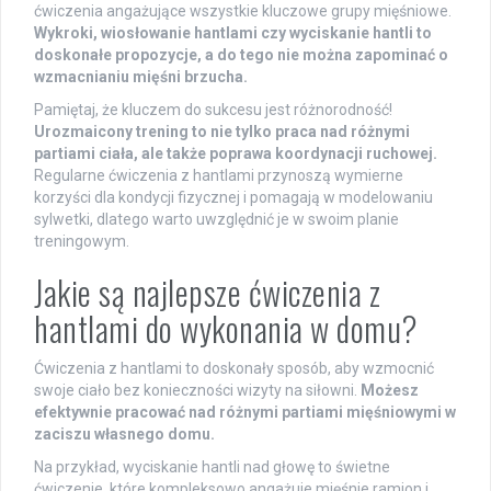
ćwiczenia angażujące wszystkie kluczowe grupy mięśniowe.
Wykroki, wiosłowanie hantlami czy wyciskanie hantli to
doskonałe propozycje, a do tego nie można zapominać o
wzmacnianiu mięśni brzucha.
Pamiętaj, że kluczem do sukcesu jest różnorodność!
Urozmaicony trening to nie tylko praca nad różnymi
partiami ciała, ale także poprawa koordynacji ruchowej.
Regularne ćwiczenia z hantlami przynoszą wymierne
korzyści dla kondycji fizycznej i pomagają w modelowaniu
sylwetki, dlatego warto uwzględnić je w swoim planie
treningowym.
Jakie są najlepsze ćwiczenia z
hantlami do wykonania w domu?
Ćwiczenia z hantlami to doskonały sposób, aby wzmocnić
swoje ciało bez konieczności wizyty na siłowni.
Możesz
efektywnie pracować nad różnymi partiami mięśniowymi w
zaciszu własnego domu.
Na przykład, wyciskanie hantli nad głowę to świetne
ćwiczenie, które kompleksowo angażuje mięśnie ramion i