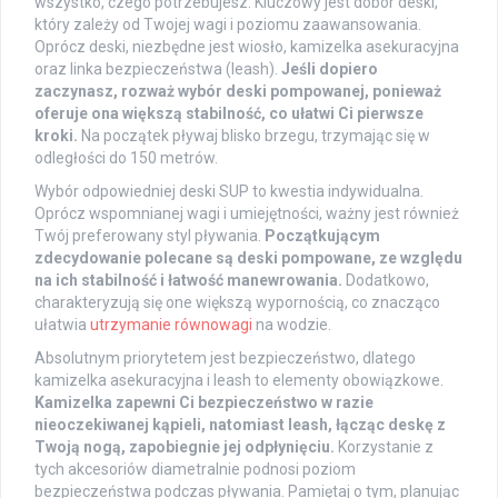
wszystko, czego potrzebujesz. Kluczowy jest dobór deski,
który zależy od Twojej wagi i poziomu zaawansowania.
Oprócz deski, niezbędne jest wiosło, kamizelka asekuracyjna
oraz linka bezpieczeństwa (leash).
Jeśli dopiero
zaczynasz, rozważ wybór deski pompowanej, ponieważ
oferuje ona większą stabilność, co ułatwi Ci pierwsze
kroki.
Na początek pływaj blisko brzegu, trzymając się w
odległości do 150 metrów.
Wybór odpowiedniej deski SUP to kwestia indywidualna.
Oprócz wspomnianej wagi i umiejętności, ważny jest również
Twój preferowany styl pływania.
Początkującym
zdecydowanie polecane są deski pompowane, ze względu
na ich stabilność i łatwość manewrowania.
Dodatkowo,
charakteryzują się one większą wypornością, co znacząco
ułatwia
utrzymanie równowagi
na wodzie.
Absolutnym priorytetem jest bezpieczeństwo, dlatego
kamizelka asekuracyjna i leash to elementy obowiązkowe.
Kamizelka zapewni Ci bezpieczeństwo w razie
nieoczekiwanej kąpieli, natomiast leash, łącząc deskę z
Twoją nogą, zapobiegnie jej odpłynięciu.
Korzystanie z
tych akcesoriów diametralnie podnosi poziom
bezpieczeństwa podczas pływania. Pamiętaj o tym, planując