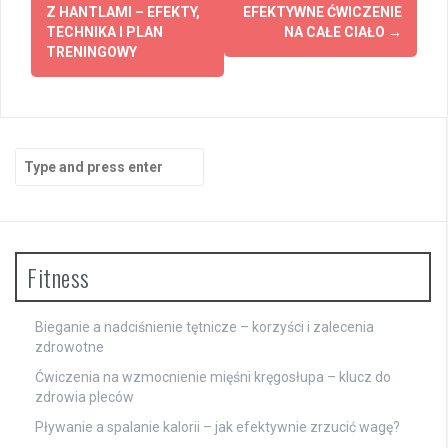
navigation
Z HANTLAMI – EFEKTY,
EFEKTYWNE ĆWICZENIE
TECHNIKA I PLAN
NA CAŁE CIAŁO
→
TRENINGOWY
Search
for:
Fitness
Bieganie a nadciśnienie tętnicze – korzyści i zalecenia
zdrowotne
Ćwiczenia na wzmocnienie mięśni kręgosłupa – klucz do
zdrowia pleców
Pływanie a spalanie kalorii – jak efektywnie zrzucić wagę?