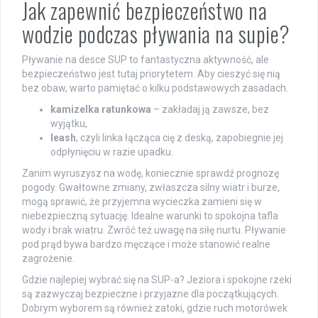
Jak zapewnić bezpieczeństwo na
wodzie podczas pływania na supie?
Pływanie na desce SUP to fantastyczna aktywność, ale
bezpieczeństwo jest tutaj priorytetem. Aby cieszyć się nią
bez obaw, warto pamiętać o kilku podstawowych zasadach.
kamizelka ratunkowa
– zakładaj ją zawsze, bez
wyjątku,
leash
, czyli linka łącząca cię z deską, zapobiegnie jej
odpłynięciu w razie upadku.
Zanim wyruszysz na wodę, koniecznie sprawdź prognozę
pogody. Gwałtowne zmiany, zwłaszcza silny wiatr i burze,
mogą sprawić, że przyjemna wycieczka zamieni się w
niebezpieczną sytuację. Idealne warunki to spokojna tafla
wody i brak wiatru. Zwróć też uwagę na siłę nurtu. Pływanie
pod prąd bywa bardzo męczące i może stanowić realne
zagrożenie.
Gdzie najlepiej wybrać się na SUP-a? Jeziora i spokojne rzeki
są zazwyczaj bezpieczne i przyjazne dla początkujących.
Dobrym wyborem są również zatoki, gdzie ruch motorówek