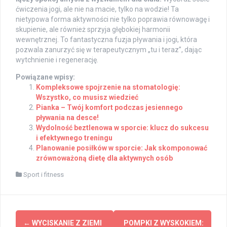
ćwiczenia jogi, ale nie na macie, tylko na wodzie! Ta
nietypowa forma aktywności nie tylko poprawia równowagę i
skupienie, ale również sprzyja głębokiej harmonii
wewnętrznej. To fantastyczna fuzja pływania i jogi, która
pozwala zanurzyć się w terapeutycznym „tu i teraz”, dając
wytchnienie i regenerację.
Powiązane wpisy:
Kompleksowe spojrzenie na stomatologię:
Wszystko, co musisz wiedzieć
Pianka – Twój komfort podczas jesiennego
pływania na desce!
Wydolność beztlenowa w sporcie: klucz do sukcesu
i efektywnego treningu
Planowanie posiłków w sporcie: Jak skomponować
zrównoważoną dietę dla aktywnych osób
Sport i fitness
Post
←
WYCISKANIE Z ZIEMI
POMPKI Z WYSKOKIEM: