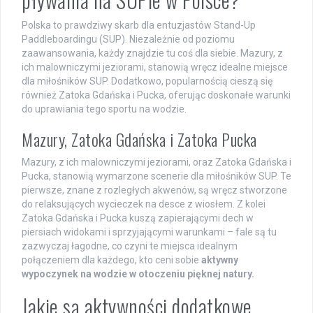
Polska to prawdziwy skarb dla entuzjastów Stand-Up
Paddleboardingu (SUP). Niezależnie od poziomu
zaawansowania, każdy znajdzie tu coś dla siebie. Mazury, z
ich malowniczymi jeziorami, stanowią wręcz idealne miejsce
dla miłośników SUP. Dodatkowo, popularnością cieszą się
również Zatoka Gdańska i Pucka, oferując doskonałe warunki
do uprawiania tego sportu na wodzie.
Mazury, Zatoka Gdańska i Zatoka Pucka
Mazury, z ich malowniczymi jeziorami, oraz Zatoka Gdańska i
Pucka, stanowią wymarzone scenerie dla miłośników SUP. Te
pierwsze, znane z rozległych akwenów, są wręcz stworzone
do relaksujących wycieczek na desce z wiosłem. Z kolei
Zatoka Gdańska i Pucka kuszą zapierającymi dech w
piersiach widokami i sprzyjającymi warunkami – fale są tu
zazwyczaj łagodne, co czyni te miejsca idealnym
połączeniem dla każdego, kto ceni sobie
aktywny
wypoczynek na wodzie w otoczeniu pięknej natury.
Jakie są aktywności dodatkowe