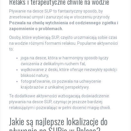
Relaks i terapeutyczne chwile na wodzie
Pływanie na desce SUP to fantastyczny sposób, by
zresetować umysł i zanurzyć się w otoczeniu przyrody.
Pozwala na chwilę wytchnienia od codziennego zgiełku i
zapomnienie o problemach.
Osoby, które wybierają SUP, często urozmaicają sobie czas
na wodzie różnymi formami relaksu. Popularne aktywności
to:
joga na desce, która w harmonijny sposób łączy
ćwiczenia z delikatnym ruchem fal,
wędkowanie z deski, które oferuje niezwykły spokój i
bliskość natury,
fotografowanie, co pozwala na uchwycenie
krajobrazów z unikalnej perspektywy.
Te dodatkowe aktywności wzbogacają doświadczenie
pływania na desce SUP, czyniąc je jeszcze bardziej
relaksującym i pozwalając w pełni docenić magię chwili.
Jakie są najlepsze lokalizacje do
pływania na SUPie w Polsce?