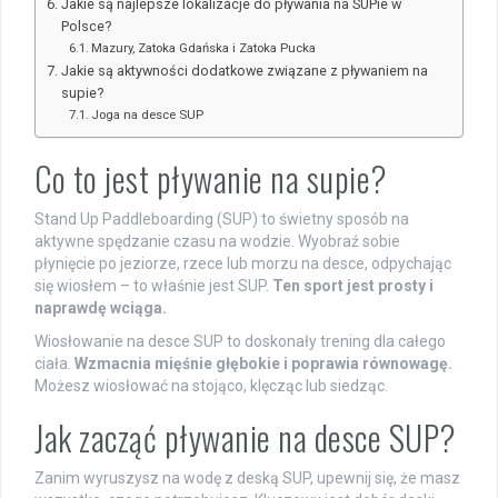
Jakie są najlepsze lokalizacje do pływania na SUPie w
Polsce?
Mazury, Zatoka Gdańska i Zatoka Pucka
Jakie są aktywności dodatkowe związane z pływaniem na
supie?
Joga na desce SUP
Co to jest pływanie na supie?
Stand Up Paddleboarding (SUP) to świetny sposób na
aktywne spędzanie czasu na wodzie. Wyobraź sobie
płynięcie po jeziorze, rzece lub morzu na desce, odpychając
się wiosłem – to właśnie jest SUP.
Ten sport jest prosty i
naprawdę wciąga.
Wiosłowanie na desce SUP to doskonały trening dla całego
ciała.
Wzmacnia mięśnie głębokie i poprawia równowagę.
Możesz wiosłować na stojąco, klęcząc lub siedząc.
Jak zacząć pływanie na desce SUP?
Zanim wyruszysz na wodę z deską SUP, upewnij się, że masz