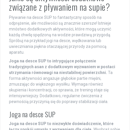
związane z pływaniem na supie?
Pływanie na desce SUP to fantastyczny sposób na
odprężenie, ale możliwości są znacznie szersze! Istnieje
mnóstwo dodatkowych aktywności, które mogą uczynić
każdą chwilę spędzoną na wodzie prawdziwą przygodą.
Spróbuj na przykład jogi na desce, wędkowania lub
uwieczniania piękna otaczającej przyrody za pomocą
aparatu.
Joga na desce SUP to intrygujące połączenie
tradycyjnych asan z dodatkowym wyzwaniem w postaci
utrzymania równowagi na niestabilnej powierzchni.
Ta
forma aktywności angażuje głębokie partie mięśni,
zmuszając do większego wysiłku. Wymaga również
skupienia i koncentracji, co sprawia, że trening staje się
intensywniejszy. Dodatkowo, regularne ćwiczenia z
pewnością przyczynią się do poprawy stabilizacji ciała.
Joga na desce SUP
Joga na desce SUP to niezwykłe doświadczenie, które
łączy spokój umysłu z wyzwaniem dla ciała.
Wyobraź sobie