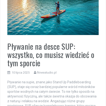
Pływanie na desce SUP:
wszystko, co musisz wiedzieć o
tym sporcie
10 lipca 2025
fitnesstudio.pl
Pływanie na supie, znane jako Stand Up Paddleboarding
(SUP), staje się coraz bardziej popularne wśród miłośników
sportów wodnych na całym świecie. To nie tylko sposób na
aktywność fizyczną, ale także świetna okazja do obcowania
z naturą i relaksu na wodzie. Angażując różne grupy
mięśniowe, SUP oferuje kompleksowy trening, który można