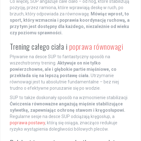
Co więcej, SUP angażuje całe ciało – od nóg, które stabilizują
pozycję, przez ramiona, które wprawiają deskę w ruch, po
brzuch, który odpowiada za równowagę.
Mówiąc wprost, to
sport, który wzmacnia i poprawia koordynację ruchową, a
przy tym jest dostępny dla każdego, niezależnie od wieku
czy poziomu sprawności.
Trening całego ciała i
poprawa równowagi
Pływanie na desce SUP to fantastyczny sposób na
wszechstronny trening.
Aktywuje on nie tylko
powierzchowne, ale i głębokie partie mięśniowe, co
przekłada się na lepszą postawę ciała.
Utrzymanie
równowagi jest tu absolutnie fundamentalne – bez niej
trudno o efektywne poruszanie się po wodzie.
SUP to także doskonały sposób na wzmocnienie stabilizacji.
Ćwiczenia równoważne angażują mięśnie stabilizujące
sylwetkę, zapewniając ochronę stawom i kręgosłupowi.
Regularne sesje na desce SUP odciążają kręgosłup, a
poprawa postawy
, którą się osiąga, znacząco redukuje
ryzyko wystąpienia dolegliwości bólowych pleców.