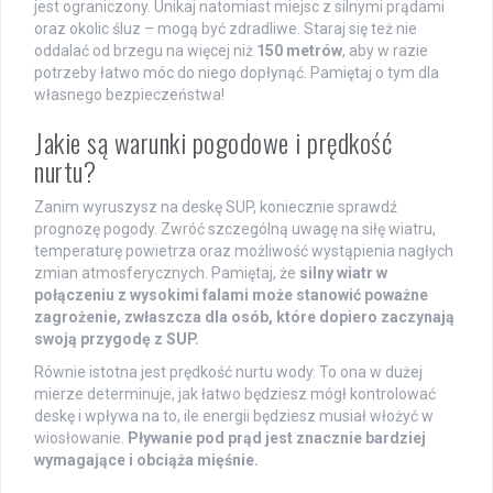
jest ograniczony. Unikaj natomiast miejsc z silnymi prądami
oraz okolic śluz – mogą być zdradliwe. Staraj się też nie
oddalać od brzegu na więcej niż
150 metrów
, aby w razie
potrzeby łatwo móc do niego dopłynąć. Pamiętaj o tym dla
własnego bezpieczeństwa!
Jakie są warunki pogodowe i prędkość
nurtu?
Zanim wyruszysz na deskę SUP, koniecznie sprawdź
prognozę pogody. Zwróć szczególną uwagę na siłę wiatru,
temperaturę powietrza oraz możliwość wystąpienia nagłych
zmian atmosferycznych. Pamiętaj, że
silny wiatr w
połączeniu z wysokimi falami może stanowić poważne
zagrożenie, zwłaszcza dla osób, które dopiero zaczynają
swoją przygodę z SUP.
Równie istotna jest prędkość nurtu wody. To ona w dużej
mierze determinuje, jak łatwo będziesz mógł kontrolować
deskę i wpływa na to, ile energii będziesz musiał włożyć w
wiosłowanie.
Pływanie pod prąd jest znacznie bardziej
wymagające i obciąża mięśnie.