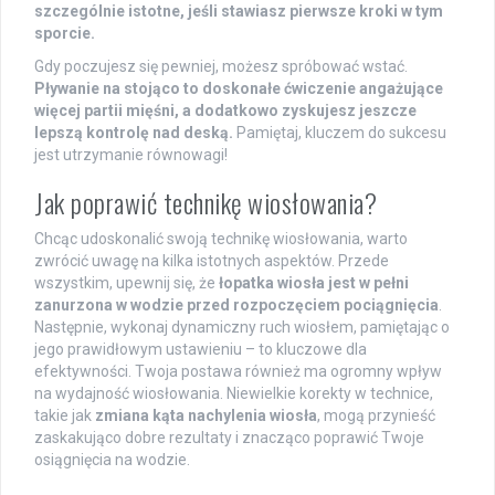
szczególnie istotne, jeśli stawiasz pierwsze kroki w tym
sporcie.
Gdy poczujesz się pewniej, możesz spróbować wstać.
Pływanie na stojąco to doskonałe ćwiczenie angażujące
więcej partii mięśni, a dodatkowo zyskujesz jeszcze
lepszą kontrolę nad deską.
Pamiętaj, kluczem do sukcesu
jest utrzymanie równowagi!
Jak poprawić technikę wiosłowania?
Chcąc udoskonalić swoją technikę wiosłowania, warto
zwrócić uwagę na kilka istotnych aspektów. Przede
wszystkim, upewnij się, że
łopatka wiosła jest w pełni
zanurzona w wodzie przed rozpoczęciem pociągnięcia
.
Następnie, wykonaj dynamiczny ruch wiosłem, pamiętając o
jego prawidłowym ustawieniu – to kluczowe dla
efektywności. Twoja postawa również ma ogromny wpływ
na wydajność wiosłowania. Niewielkie korekty w technice,
takie jak
zmiana kąta nachylenia wiosła
, mogą przynieść
zaskakująco dobre rezultaty i znacząco poprawić Twoje
osiągnięcia na wodzie.