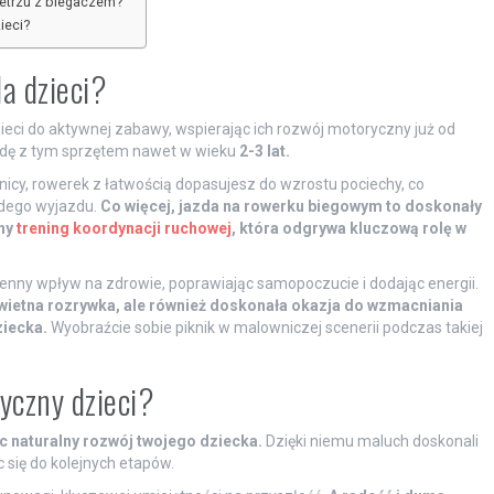
ietrzu z biegaczem?
ieci?
a dzieci?
ieci do aktywnej zabawy, wspierając ich rozwój motoryczny już od
odę z tym sprzętem nawet w wieku
2-3 lat.
ownicy, rowerek z łatwością dopasujesz do wzrostu pociechy, co
żdego wyjazdu.
Co więcej, jazda na rowerku biegowym to doskonały
ny
trening koordynacji ruchowej
, która odgrywa kluczową rolę w
ny wpływ na zdrowie, poprawiając samopoczucie i dodając energii.
wietna rozrywka, ale również doskonała okazja do wzmacniania
ziecka.
Wyobraźcie sobie piknik w malowniczej scenerii podczas takiej
yczny dzieci?
 naturalny rozwój twojego dziecka.
Dzięki niemu maluch doskonali
się do kolejnych etapów.