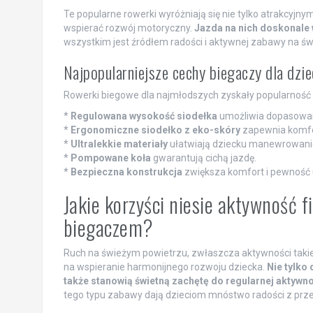
Te popularne rowerki wyróżniają się nie tylko atrakcyjn
wspierać rozwój motoryczny.
Jazda na nich doskonale
wszystkim jest źródłem radości i aktywnej zabawy na ś
Najpopularniejsze cechy biegaczy dla dzie
Rowerki biegowe dla najmłodszych zyskały popularność d
*
Regulowana wysokość siodełka
umożliwia dopasowan
*
Ergonomiczne siodełko z eko-skóry
zapewnia komfo
*
Ultralekkie materiały
ułatwiają dziecku manewrowani
*
Pompowane koła
gwarantują cichą jazdę.
*
Bezpieczna konstrukcja
zwiększa komfort i pewność 
Jakie korzyści niesie aktywność 
biegaczem?
Ruch na świeżym powietrzu, zwłaszcza aktywności takie
na wspieranie harmonijnego rozwoju dziecka.
Nie tylko
także stanowią świetną zachętę do regularnej aktywnoś
tego typu zabawy dają dzieciom mnóstwo radości z prze