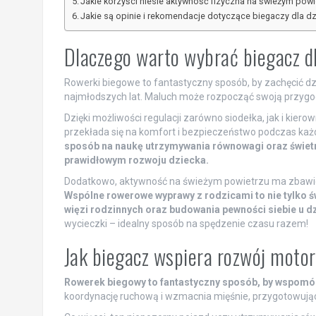
Jakie korzyści niesie aktywność fizyczna na świeżym pow
Jakie są opinie i rekomendacje dotyczące biegaczy dla dz
Dlaczego warto wybrać biegacz dl
Rowerki biegowe to fantastyczny sposób, by zachęcić dz
najmłodszych lat. Maluch może rozpocząć swoją przyg
Dzięki możliwości regulacji zarówno siodełka, jak i kier
przekłada się na komfort i bezpieczeństwo podczas ka
sposób na naukę utrzymywania równowagi oraz świet
prawidłowym rozwoju dziecka.
Dodatkowo, aktywność na świeżym powietrzu ma zbawien
Wspólne rowerowe wyprawy z rodzicami to nie tylko ś
więzi rodzinnych oraz budowania pewności siebie u d
wycieczki – idealny sposób na spędzenie czasu razem!
Jak biegacz wspiera rozwój motor
Rowerek biegowy to fantastyczny sposób, by wspomóc
koordynację ruchową i wzmacnia mięśnie, przygotowując 