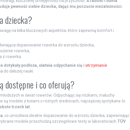
nowagi, kluczowej umiejętności na przyszłość.
A radość i duma
duje pewność siebie dziecka, dając mu poczucie niezależności.
a dziecka?
uwagę na kilka kluczowych aspektów, które zapewnią komfort i
liwiająca dopasowanie rowerka do wzrostu dziecka,
szenie rowerka,
a z rowerka.
e dotykały podłoża, ułatwia odpychanie się i
utrzymanie
 do dalszej nauki.
są dostępne i co oferują?
jmłodszych w świat rowerów. Odpychając się nóżkami, maluchy
 są modele z kołami o różnych średnicach, najczęściej spotykane to
około trzech lat
.
ka
, co umożliwia idealne dopasowanie do wzrostu dziecka, zapewniając
wybrane modele przechodzą szczegółowe testy w laboratoriach
TÜV