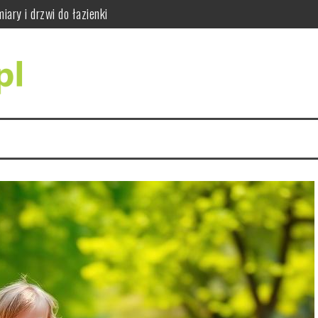
ajważniejsze wskazówki
do siły i sprawności
dy się wykonuje i jak wygląda badanie RTG zębów
ci i jak bezpiecznie ćwiczyć
ąć błędów w praktyce