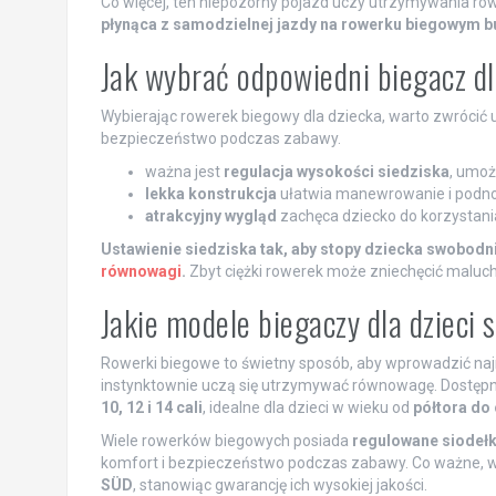
Co więcej, ten niepozorny pojazd uczy utrzymywania rów
płynąca z samodzielnej jazdy na rowerku biegowym bu
Jak wybrać odpowiedni biegacz dl
Wybierając rowerek biegowy dla dziecka, warto zwrócić 
bezpieczeństwo podczas zabawy.
ważna jest
regulacja wysokości siedziska
, umoż
lekka konstrukcja
ułatwia manewrowanie i podno
atrakcyjny wygląd
zachęca dziecko do korzystani
Ustawienie siedziska tak, aby stopy dziecka swobodni
równowagi
.
Zbyt ciężki rowerek może zniechęcić malucha
Jakie modele biegaczy dla dzieci 
Rowerki biegowe to świetny sposób, aby wprowadzić na
instynktownie uczą się utrzymywać równowagę. Dostępne
10, 12 i 14 cali
, idealne dla dzieci w wieku od
półtora do 
Wiele rowerków biegowych posiada
regulowane siodeł
komfort i bezpieczeństwo podczas zabawy. Co ważne, 
SÜD
, stanowiąc gwarancję ich wysokiej jakości.