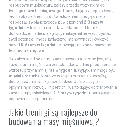
rozbudowa muskulatury, zależy przede wszystkim od
twojego
stażu treningowego
. Początkujący adepci siłowni,
jak i osoby ze średnim doświadczeniem, mogą śmiało
rozpocząć swoją przygodę z ćwiczeniami
2-3 razy w
tygodniu
– to solidna podstawa. Natomiast bardziej
doświadczeni atleci, pragnący maksymalnie wykorzystać
swój potencjał, mogą zwiększyć intensywność i ćwiczyć
nawet
5-6 razy w tygodniu
, stawiając na zaawansowane
techniki treningowe.
Niezależnie od poziomu zaawansowania, istotne jest, aby
każda partia mięśniowa została odpowiednio pobudzona do
wzrostu przynajmniej
raz w tygodniu
. Wyjątkiem mogą być
mięśnie brzucha
, które ze względu na swoją specyfikę,
dobrze reagują na częstsze bodźce. Jeśli zależy ci na
optymalnym rozwoju i hipertrofii, warto dążyć do trenowania
każdej grupy mięśniowej
2-3 razy w tygodniu
, pamiętając o
odpowiedniej regeneracji.
Jakie treningi są najlepsze do
budowania masy mięśniowej?