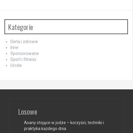
Kategorie
Dieta i zdrowie
Inne
Sponsorowane
Sport i fitness
Uroda
Losowe
Asany stojące w jodze – korzyści, techniki i
praktyka każdego dnia