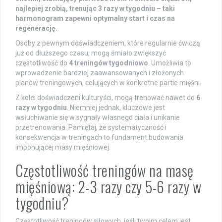
najlepiej zrobią, trenując 3 razy w tygodniu – taki
harmonogram zapewni optymalny start i czas na
regenerację.
Osoby z pewnym doświadczeniem, które regularnie ćwiczą
już od dłuższego czasu, mogą śmiało zwiększyć
częstotliwość do
4 treningów tygodniowo
. Umożliwia to
wprowadzenie bardziej zaawansowanych i złożonych
planów treningowych, celujących w konkretne partie mięśni.
Z kolei doświadczeni kulturyści, mogą trenować nawet do
6
razy w tygodniu
. Niemniej jednak, kluczowe jest
wsłuchiwanie się w sygnały własnego ciała i unikanie
przetrenowania. Pamiętaj, że systematyczność i
konsekwencja w treningach to fundament budowania
imponującej masy mięśniowej.
Częstotliwość treningów na masę
mięśniową: 2-3 razy czy 5-6 razy w
tygodniu?
Częstotliwość treningów siłowych, jeśli twoim celem jest