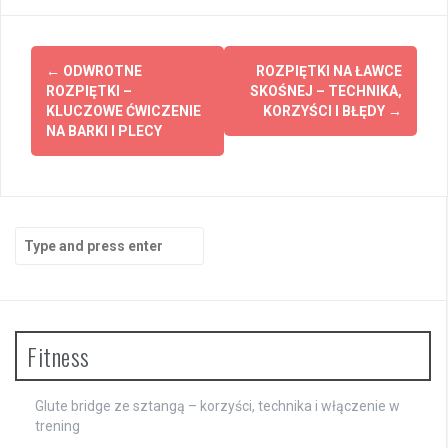
Post
←
ODWROTNE
ROZPIĘTKI NA ŁAWCE
navigation
ROZPIĘTKI –
SKOŚNEJ – TECHNIKA,
KLUCZOWE ĆWICZENIE
KORZYŚCI I BŁĘDY
→
NA BARKI I PLECY
Search
for:
Fitness
Glute bridge ze sztangą – korzyści, technika i włączenie w
trening