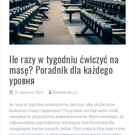
Ile razy w tygodniu ćwiczyć na
masę? Poradnik dla każdego
уровня
31 sierpnia 2025
fitnesstudio.pl
Ile razy w tygodniu powinniśmy ćwiczyć, aby skutecznie
budować masę mięśniową? To pytanie nurtuje wiele osób,
niezależnie od poziomu zaawansowania. Warto wiedzieć, że
odpowiednia częstotliwość treningów jest kluczowa dla
osiągnięcia zamierzonych celów. Zbyt mała liczba sesji może
spowolnić postępy, a zbyt intensywny plan może prowadzić