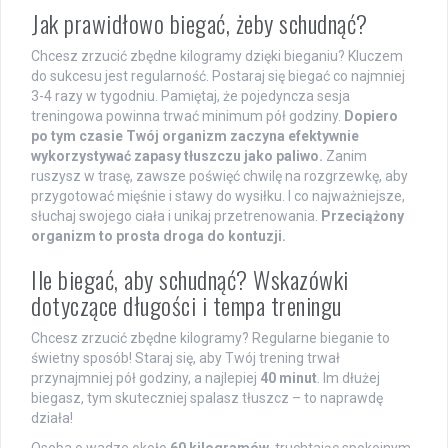
Jak prawidłowo biegać, żeby schudnąć?
Chcesz zrzucić zbędne kilogramy dzięki bieganiu? Kluczem
do sukcesu jest regularność. Postaraj się biegać co najmniej
3-4 razy w tygodniu. Pamiętaj, że pojedyncza sesja
treningowa powinna trwać minimum pół godziny.
Dopiero
po tym czasie Twój organizm zaczyna efektywnie
wykorzystywać zapasy tłuszczu jako paliwo.
Zanim
ruszysz w trasę, zawsze poświęć chwilę na rozgrzewkę, aby
przygotować mięśnie i stawy do wysiłku. I co najważniejsze,
słuchaj swojego ciała i unikaj przetrenowania.
Przeciążony
organizm to prosta droga do kontuzji.
Ile biegać, aby schudnąć? Wskazówki
dotyczące długości i tempa treningu
Chcesz zrzucić zbędne kilogramy? Regularne bieganie to
świetny sposób! Staraj się, aby Twój trening trwał
przynajmniej pół godziny, a najlepiej
40 minut
. Im dłużej
biegasz, tym skuteczniej spalasz tłuszcz – to naprawdę
działa!
Osoba o wadze około
60 kilogramów
, truchtając spokojnym