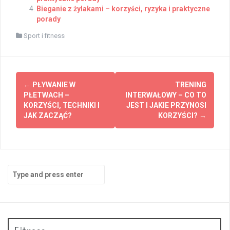
Bieganie z żylakami – korzyści, ryzyka i praktyczne
porady
Sport i fitness
Post
←
PŁYWANIE W
TRENING
navigation
PŁETWACH –
INTERWAŁOWY – CO TO
KORZYŚCI, TECHNIKI I
JEST I JAKIE PRZYNOSI
JAK ZACZĄĆ?
KORZYŚCI?
→
Search
for: