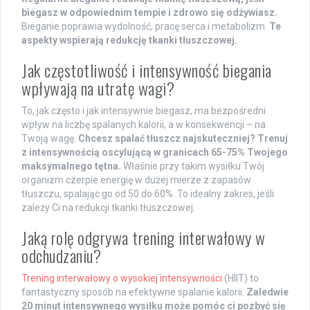
biegasz w odpowiednim tempie i zdrowo się odżywiasz.
Bieganie poprawia wydolność, pracę serca i metabolizm.
Te
aspekty wspierają redukcję tkanki tłuszczowej.
Jak częstotliwość i intensywność biegania
wpływają na utratę wagi?
To, jak często i jak intensywnie biegasz, ma bezpośredni
wpływ na liczbę spalanych kalorii, a w konsekwencji – na
Twoją wagę.
Chcesz spalać tłuszcz najskuteczniej? Trenuj
z intensywnością oscylującą w granicach 65-75% Twojego
maksymalnego tętna.
Właśnie przy takim wysiłku Twój
organizm czerpie energię w dużej mierze z zapasów
tłuszczu, spalając go od 50 do 60%. To idealny zakres, jeśli
zależy Ci na redukcji tkanki tłuszczowej.
Jaką rolę odgrywa trening interwałowy w
odchudzaniu?
Trening interwałowy o wysokiej intensywności
(HIIT) to
fantastyczny sposób na efektywne spalanie kalorii.
Zaledwie
20 minut intensywnego wysiłku może pomóc ci pozbyć się