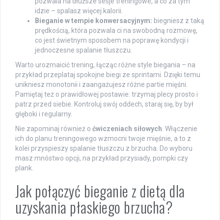
pozwala na dłuższe sesje treningowe, a co za tym
idzie – spalasz więcej kalorii.
Bieganie w tempie konwersacyjnym:
biegniesz z taką
prędkością, która pozwala ci na swobodną rozmowę,
co jest świetnym sposobem na poprawę kondycji i
jednoczesne spalanie tłuszczu.
Warto urozmaicić trening, łącząc różne style biegania – na
przykład przeplataj spokojne biegi ze sprintami. Dzięki temu
unikniesz monotonii i zaangażujesz różne partie mięśni.
Pamiętaj też o prawidłowej postawie: trzymaj plecy prosto i
patrz przed siebie. Kontroluj swój oddech, staraj się, by był
głęboki i regularny.
Nie zapominaj również o
ćwiczeniach siłowych
. Włączenie
ich do planu treningowego wzmocni twoje mięśnie, a to z
kolei przyspieszy spalanie tłuszczu z brzucha. Do wyboru
masz mnóstwo opcji, na przykład przysiady, pompki czy
plank.
Jak połączyć bieganie z dietą dla
uzyskania płaskiego brzucha?