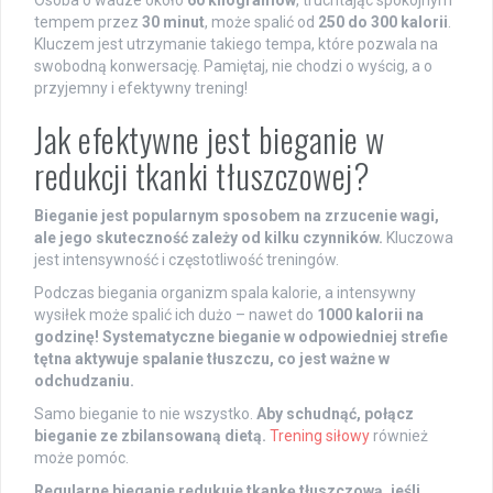
tempem przez
30 minut
, może spalić od
250 do 300 kalorii
.
Kluczem jest utrzymanie takiego tempa, które pozwala na
swobodną konwersację. Pamiętaj, nie chodzi o wyścig, a o
przyjemny i efektywny trening!
Jak efektywne jest bieganie w
redukcji tkanki tłuszczowej?
Bieganie jest popularnym sposobem na zrzucenie wagi,
ale jego skuteczność zależy od kilku czynników.
Kluczowa
jest intensywność i częstotliwość treningów.
Podczas biegania organizm spala kalorie, a intensywny
wysiłek może spalić ich dużo – nawet do
1000 kalorii na
godzinę!
Systematyczne bieganie w odpowiedniej strefie
tętna aktywuje spalanie tłuszczu, co jest ważne w
odchudzaniu.
Samo bieganie to nie wszystko.
Aby schudnąć, połącz
bieganie ze zbilansowaną dietą.
Trening siłowy
również
może pomóc.
Regularne bieganie redukuje tkankę tłuszczową, jeśli