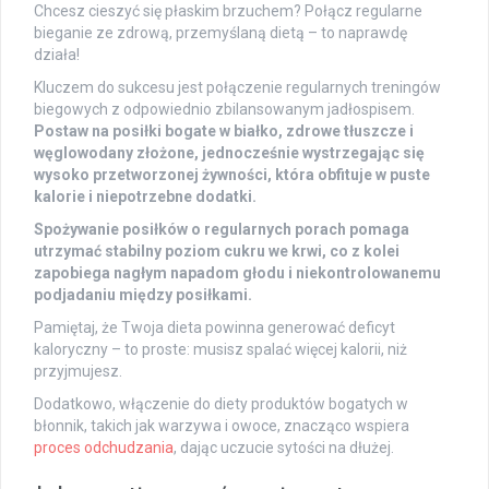
Chcesz cieszyć się płaskim brzuchem? Połącz regularne
bieganie ze zdrową, przemyślaną dietą – to naprawdę
działa!
Kluczem do sukcesu jest połączenie regularnych treningów
biegowych z odpowiednio zbilansowanym jadłospisem.
Postaw na posiłki bogate w białko, zdrowe tłuszcze i
węglowodany złożone, jednocześnie wystrzegając się
wysoko przetworzonej żywności, która obfituje w puste
kalorie i niepotrzebne dodatki.
Spożywanie posiłków o regularnych porach pomaga
utrzymać stabilny poziom cukru we krwi, co z kolei
zapobiega nagłym napadom głodu i niekontrolowanemu
podjadaniu między posiłkami.
Pamiętaj, że Twoja dieta powinna generować deficyt
kaloryczny – to proste: musisz spalać więcej kalorii, niż
przyjmujesz.
Dodatkowo, włączenie do diety produktów bogatych w
błonnik, takich jak warzywa i owoce, znacząco wspiera
proces odchudzania
, dając uczucie sytości na dłużej.