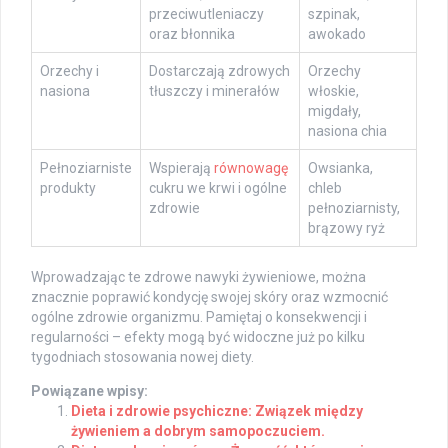
przeciwutleniaczy
szpinak,
oraz błonnika
awokado
Orzechy i
Dostarczają zdrowych
Orzechy
nasiona
tłuszczy i minerałów
włoskie,
migdały,
nasiona chia
Pełnoziarniste
Wspierają
równowagę
Owsianka,
produkty
cukru we krwi i ogólne
chleb
zdrowie
pełnoziarnisty,
brązowy ryż
Wprowadzając te zdrowe nawyki żywieniowe, można
znacznie poprawić kondycję swojej skóry oraz wzmocnić
ogólne zdrowie organizmu. Pamiętaj o konsekwencji i
regularności – efekty mogą być widoczne już po kilku
tygodniach stosowania nowej diety.
Powiązane wpisy:
Dieta i zdrowie psychiczne: Związek między
żywieniem a dobrym samopoczuciem.