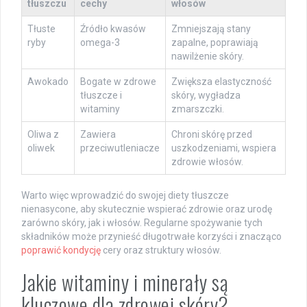
tłuszczu
cechy
włosów
Tłuste
Źródło kwasów
Zmniejszają stany
ryby
omega-3
zapalne, poprawiają
nawilżenie skóry.
Awokado
Bogate w zdrowe
Zwiększa elastyczność
tłuszcze i
skóry, wygładza
witaminy
zmarszczki.
Oliwa z
Zawiera
Chroni skórę przed
oliwek
przeciwutleniacze
uszkodzeniami, wspiera
zdrowie włosów.
Warto więc wprowadzić do swojej diety tłuszcze
nienasycone, aby skutecznie wspierać zdrowie oraz urodę
zarówno skóry, jak i włosów. Regularne spożywanie tych
składników może przynieść długotrwałe korzyści i znacząco
poprawić kondycję
cery oraz struktury włosów.
Jakie witaminy i minerały są
kluczowe dla zdrowej skóry?