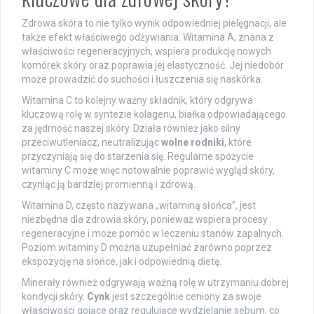
Zdrowa skóra to nie tylko wynik odpowiedniej pielęgnacji, ale
także efekt właściwego odżywiania. Witamina A, znana z
właściwości regeneracyjnych, wspiera produkcję nowych
komórek skóry oraz poprawia jej elastyczność. Jej niedobór
może prowadzić do suchości i łuszczenia się naskórka.
Witamina C to kolejny ważny składnik, który odgrywa
kluczową rolę w syntezie kolagenu, białka odpowiadającego
za jędrność naszej skóry. Działa również jako silny
przeciwutleniacz, neutralizując
wolne rodniki
, które
przyczyniają się do starzenia się. Regularne spożycie
witaminy C może więc notowalnie poprawić wygląd skóry,
czyniąc ją bardziej promienną i zdrową.
Witamina D, często nazywana „witaminą słońca”, jest
niezbędna dla zdrowia skóry, ponieważ wspiera procesy
regeneracyjne i może pomóc w leczeniu stanów zapalnych.
Poziom witaminy D można uzupełniać zarówno poprzez
ekspozycję na słońce, jak i odpowiednią dietę.
Minerały również odgrywają ważną rolę w utrzymaniu dobrej
kondycji skóry.
Cynk
jest szczególnie ceniony za swoje
właściwości gojące oraz regulujące wydzielanie sebum, co