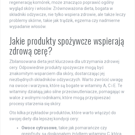
regenerację komórek, może znacząco poprawić ogólny
wygląd skóry i włosów. Zrównoważona dieta, bogata w
składniki odżywcze, nie tylko wspiera zdrowie, ale także leczy
problemy skórne, takie jak trądzik, egzema czy nadmierne
wypadanie włosów.
Jakie produkty spożywcze wspierają
zdrową cerę?
Zbilansowana dieta jest kluczowa dla utrzymania zdrowej
cery. Odpowiednie produkty spożywcze mogą być
znakomitym wsparciem dla skóry, dostarczając jej
niezbędnych składników odżywczych. Warto zwrócić uwagę
na owoce i warzywa, które są bogate w witaminy A, C i E. Te
witaminy działają jako silne przeciwutleniacze, pomagając w
walce z wolnymi rodnikami, które mogą przyśpieszać
procesy starzenia się skóry.
Oto kilka przykładów produktów, które warto włączyć do
swojej diety dla lepszej kondycji cery:
Owoce cytrusowe
, takie jak pomarańcze czy
grejpfruty, są doskonałym źródłem witaminy C, która