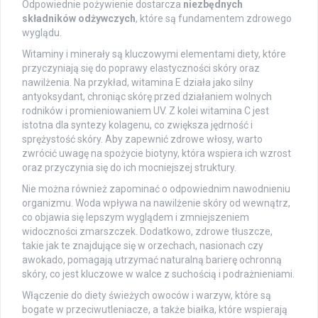
Odpowiednie pożywienie dostarcza
niezbędnych
składników odżywczych
, które są fundamentem zdrowego
wyglądu.
Witaminy i minerały są kluczowymi elementami diety, które
przyczyniają się do poprawy elastyczności skóry oraz
nawilżenia. Na przykład, witamina E działa jako silny
antyoksydant, chroniąc skórę przed działaniem wolnych
rodników i promieniowaniem UV. Z kolei witamina C jest
istotna dla syntezy kolagenu, co zwiększa jędrność i
sprężystość skóry. Aby zapewnić zdrowe włosy, warto
zwrócić uwagę na spożycie biotyny, która wspiera ich wzrost
oraz przyczynia się do ich mocniejszej struktury.
Nie można również zapominać o odpowiednim nawodnieniu
organizmu. Woda wpływa na nawilżenie skóry od wewnątrz,
co objawia się lepszym wyglądem i zmniejszeniem
widoczności zmarszczek. Dodatkowo, zdrowe tłuszcze,
takie jak te znajdujące się w orzechach, nasionach czy
awokado, pomagają utrzymać naturalną barierę ochronną
skóry, co jest kluczowe w walce z suchością i podrażnieniami.
Włączenie do diety świeżych owoców i warzyw, które są
bogate w przeciwutleniacze, a także białka, które wspierają