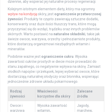
dziennie, aby wspierać jej naturalne procesy regeneracji.
Kolejnym istotnym elementem diety, który ma ogromny
wpływ na kondycję
skóry, jest
ograniczenie przetworzonej
żywności
. Produkty te często zawierają sztuczne dodatki,
konserwanty oraz duże ilości tłuszczy trans, które mogą
przyczyniać się do wzdęć, trądziku oraz innych problemów
skórnych. Warto postawić na
naturalne składniki
, takie jak
świeże owoce, warzywa, orzechy i pełnoziarniste produkty,
które dostarczą organizmowi niezbędnych witamin i
minerałów.
Podobnie ważne jest
ograniczenie cukru
. Wysoka
zawartość cukrów prostych w diecie może prowadzić do
stanu zapalnego, co negatywnie wpływa na skórę. Zamiast
słodkich napojów i przekąsek, lepiej wybierać owoce, które
dostarczają naturalnej słodyczy oraz błonnika, wspierając
jednocześnie zdrowie układu pokarmowego.
Rodzaj
Właściwości
Zalecane
żywności
korzystne dla skóry
źródła
Owoce i
Wysoka zawartość
Jagody,
warzywa
witamin,
marchew,