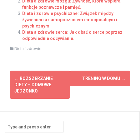
Dieta a zdrowie mózgu: Żywność, która wspiera
funkcje poznawcze i pamięć.
Dieta i zdrowie psychiczne: Związek między
żywieniem a samopoczuciem emocjonalnym i
psychicznym.
Dieta a zdrowie serca: Jak dbać o serce poprzez
odpowiednie odżywianie.
Dieta i zdrowie
Post
←
ROZSZERZANIE
TRENING W DOMU
→
navigation
DIETY – DOMOWE
JEDZONKO
Search
for: