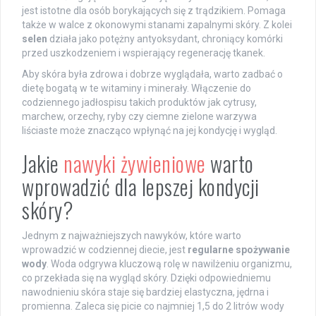
jest istotne dla osób borykających się z trądzikiem. Pomaga
także w walce z okonowymi stanami zapalnymi skóry. Z kolei
selen
działa jako potężny antyoksydant, chroniący komórki
przed uszkodzeniem i wspierający regenerację tkanek.
Aby skóra była zdrowa i dobrze wyglądała, warto zadbać o
dietę bogatą w te witaminy i minerały. Włączenie do
codziennego jadłospisu takich produktów jak cytrusy,
marchew, orzechy, ryby czy ciemne zielone warzywa
liściaste może znacząco wpłynąć na jej kondycję i wygląd.
Jakie
nawyki żywieniowe
warto
wprowadzić dla lepszej kondycji
skóry?
Jednym z najważniejszych nawyków, które warto
wprowadzić w codziennej diecie, jest
regularne spożywanie
wody
. Woda odgrywa kluczową rolę w nawilżeniu organizmu,
co przekłada się na wygląd skóry. Dzięki odpowiedniemu
nawodnieniu skóra staje się bardziej elastyczna, jędrna i
promienna. Zaleca się picie co najmniej 1,5 do 2 litrów wody