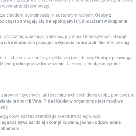
głębne zrozumienie tych unikalnych energii jest kluczowe, ponieważ
ie wewnętrznej równowagi.
także chłodem, subtelnością i nieustannym ruchem.
Osoby z
oć często zmagają się z niepokojem i trudnościami w skupieniu
a
. Oprócz tego, cechuje ją lekkość, płynność i intensywność.
Osoby
, a ich metabolizm pracuje na wysokich obrotach.
Niestety, bywają
dem, a także stabilnością, miękkością i oleistością.
Osoby z przewagą
łość jest godna pozazdroszczenia.
Niemniej jednak, mogą mieć
 zarówno fizycznych, jak i psychicznych cech danej osoby, ponieważ to
lenie proporcji Vata, Pitta i Kapha w organizmie jest możliwe
edy.
 mogą doświadczać szerokiego spektrum dolegliwości,
diagnoza bywa bardziej skomplikowana, jednak odpowiednia
problemami.