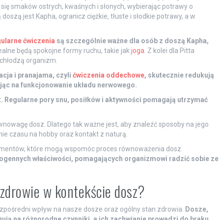
 się smaków ostrych, kwaśnych i słonych, wybierając potrawy o
szą jest Kapha, ogranicz ciężkie, tłuste i słodkie potrawy, a w
ularne ćwiczenia
są szczególnie ważne dla osób z doszą Kapha,
ealne będą spokojne formy ruchu, takie jak
joga
. Z kolei dla Pitta
chłodzą organizm.
cja i pranajama, czyli
ćwiczenia oddechowe
, skutecznie redukują
ając na funkcjonowanie układu nerwowego.
. Regularne pory snu, posiłków i aktywności pomagają utrzymać
wnowagę dosz. Dlatego tak ważne jest, aby znaleźć sposoby na jego
ie czasu na hobby oraz kontakt z naturą.
uplementów, które mogą wspomóc proces równoważenia dosz.
ogennych właściwości, pomagających organizmowi radzić sobie ze
 zdrowie w kontekście dosz?
ezpośredni wpływ na nasze dosze oraz ogólny stan zdrowia.
Dosze,
ją na różnorodne czynniki, a ich zachwianie prowadzi do braku