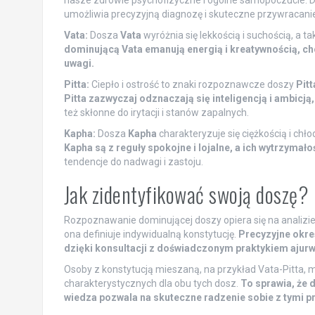
nasze zdrowie psychofizyczne i ogólne samopoczucie. Do
umożliwia precyzyjną diagnozę i skuteczne przywracan
Vata:
Dosza
Vata
wyróżnia się lekkością i suchością, a 
dominującą Vata emanują energią i kreatywnością, ch
uwagi.
Pitta:
Ciepło i ostrość to znaki rozpoznawcze doszy
Pitt
Pitta zazwyczaj odznaczają się inteligencją i ambicją
też skłonne do irytacji i stanów zapalnych.
Kapha:
Dosza
Kapha
charakteryzuje się ciężkością i chło
Kapha są z reguły spokojne i lojalne, a ich wytrzyma
tendencje do nadwagi i zastoju.
Jak zidentyfikować swoją doszę?
Rozpoznawanie dominującej doszy opiera się na analizie
ona definiuje indywidualną konstytucję.
Precyzyjne okreś
dzięki konsultacji z doświadczonym praktykiem ajurw
Osoby z konstytucją mieszaną, na przykład Vata-Pitta,
charakterystycznych dla obu tych dosz.
To sprawia, że 
wiedza pozwala na skuteczne radzenie sobie z tymi 