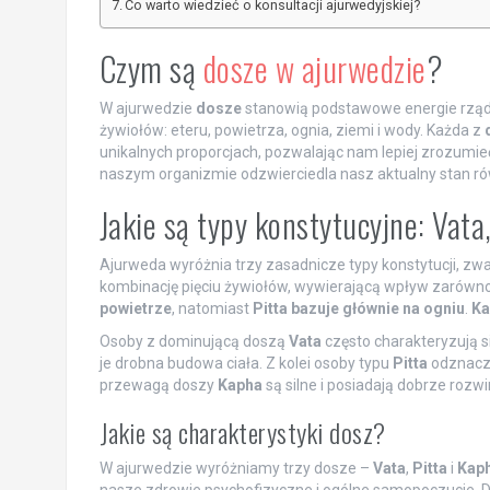
Co warto wiedzieć o konsultacji ajurwedyjskiej?
Czym są
dosze w ajurwedzie
?
W ajurwedzie
dosze
stanowią podstawowe energie rządz
żywiołów: eteru, powietrza, ognia, ziemi i wody. Każda z
unikalnych proporcjach, pozwalając nam lepiej zrozumie
naszym organizmie odzwierciedla nasz aktualny stan r
Jakie są typy konstytucyjne: Vata
Ajurweda wyróżnia trzy zasadnicze typy konstytucji, z
kombinację pięciu żywiołów, wywierającą wpływ zarówno na
powietrze
, natomiast
Pitta bazuje głównie na ogniu
.
Ka
Osoby z dominującą doszą
Vata
często charakteryzują s
je drobna budowa ciała. Z kolei osoby typu
Pitta
odznacza
przewagą doszy
Kapha
są silne i posiadają dobrze rozwi
Jakie są charakterystyki dosz?
W ajurwedzie wyróżniamy trzy dosze –
Vata
,
Pitta
i
Kap