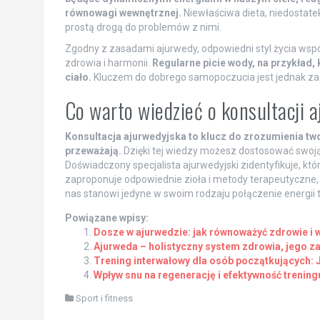
równowagi wewnętrznej.
Niewłaściwa dieta, niedostate
prostą drogą do problemów z nimi.
Zgodny z zasadami ajurwedy, odpowiedni styl życia wsp
zdrowia i harmonii.
Regularne picie wody, na przykład,
ciało.
Kluczem do dobrego samopoczucia jest jednak za
Co warto wiedzieć o konsultacji 
Konsultacja ajurwedyjska to klucz do zrozumienia twoje
przeważają.
Dzięki tej wiedzy możesz dostosować swoją 
Doświadczony specjalista ajurwedyjski zidentyfikuje, któ
zaproponuje odpowiednie zioła i metody terapeutyczne,
nas stanowi jedyne w swoim rodzaju połączenie energii 
Powiązane wpisy:
Dosze w ajurwedzie: jak równoważyć zdrowie i 
Ajurweda – holistyczny system zdrowia, jego z
Trening interwałowy dla osób początkujących: 
Wpływ snu na regenerację i efektywność trening
Sport i fitness