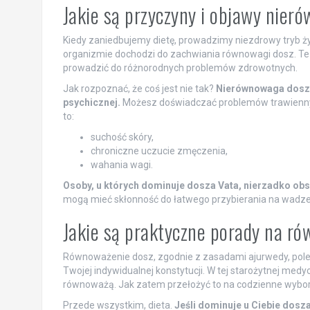
Jakie są przyczyny i objawy nier
Kiedy zaniedbujemy dietę, prowadzimy niezdrowy tryb ż
organizmie dochodzi do zachwiania równowagi dosz. Te 
prowadzić do różnorodnych problemów zdrowotnych.
Jak rozpoznać, że coś jest nie tak?
Nierównowaga dosz m
psychicznej.
Możesz doświadczać problemów trawiennyc
to:
suchość skóry,
chroniczne uczucie zmęczenia,
wahania wagi.
Osoby, u których dominuje dosza Vata, nierzadko obs
mogą mieć skłonność do łatwego przybierania na wadze
Jakie są praktyczne porady na r
Równoważenie dosz, zgodnie z zasadami ajurwedy, pole
Twojej indywidualnej konstytucji. W tej starożytnej medy
równoważą. Jak zatem przełożyć to na codzienne wybo
Przede wszystkim, dieta.
Jeśli dominuje u Ciebie dosza