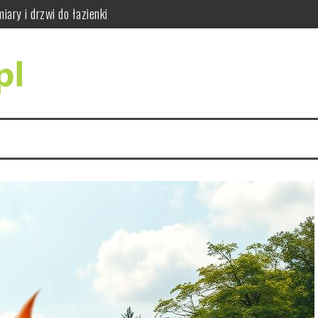
ajważniejsze wskazówki
do siły i sprawności
dy się wykonuje i jak wygląda badanie RTG zębów
ci i jak bezpiecznie ćwiczyć
ąć błędów w praktyce
ary i drzwi do łazienki