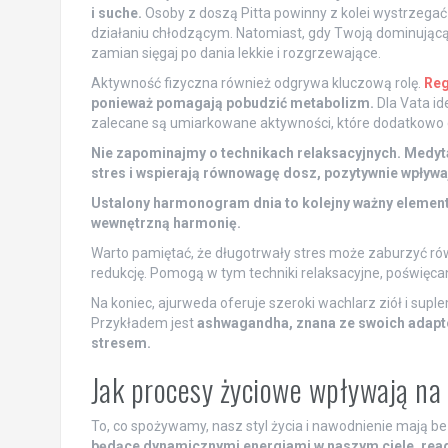
i suche.
Osoby z doszą Pitta powinny z kolei wystrzegać
działaniu chłodzącym. Natomiast, gdy Twoją dominującą do
zamian sięgaj po dania lekkie i rozgrzewające.
Aktywność fizyczna również odgrywa kluczową rolę.
Reg
ponieważ pomagają pobudzić metabolizm.
Dla Vata id
zalecane są umiarkowane aktywności, które dodatkowo 
Nie zapominajmy o technikach relaksacyjnych. Medyta
stres i wspierają równowagę dosz, pozytywnie wpływ
Ustalony harmonogram dnia to kolejny ważny element
wewnętrzną harmonię.
Warto pamiętać, że długotrwały stres może zaburzyć ró
redukcję. Pomogą w tym techniki relaksacyjne, poświęcan
Na koniec, ajurweda oferuje szeroki wachlarz ziół i s
Przykładem jest
ashwagandha, znana ze swoich adapt
stresem.
Jak procesy życiowe wpływają na
To, co spożywamy, nasz styl życia i nawodnienie mają b
będące dynamicznymi energiami w naszym ciele, reagu