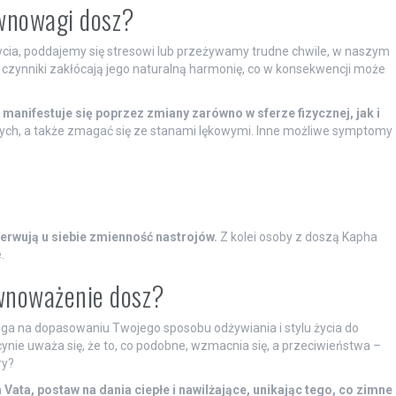
ównowagi dosz?
ycia, poddajemy się stresowi lub przeżywamy trudne chwile, w naszym
czynniki zakłócają jego naturalną harmonię, co w konsekwencji może
anifestuje się poprzez zmiany zarówno w sferze fizycznej, jak i
h, a także zmagać się ze stanami lękowymi. Inne możliwe symptomy
erwują u siebie zmienność nastrojów.
Z kolei osoby z doszą Kapha
.
ównoważenie dosz?
ga na dopasowaniu Twojego sposobu odżywiania i stylu życia do
cynie uważa się, że to, co podobne, wzmacnia się, a przeciwieństwa –
ry?
 Vata, postaw na dania ciepłe i nawilżające, unikając tego, co zimne