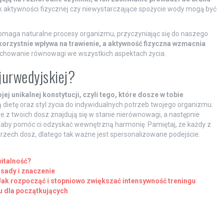
k aktywności fizycznej czy niewystarczające spożycie wody mogą być
omaga naturalne procesy organizmu, przyczyniając się do naszego
 korzystnie wpływa na trawienie, a aktywność fizyczna wzmacnia
chowanie równowagi we wszystkich aspektach życia.
ajurwedyjskiej?
j unikalnej konstytucji, czyli tego, które dosze w tobie
dietę oraz styl życia do indywidualnych potrzeb twojego organizmu.
re z twoich dosz znajdują się w stanie nierównowagi, a następnie
 aby pomóc ci odzyskać wewnętrzną harmonię. Pamiętaj, że każdy z
trzech dosz, dlatego tak ważne jest spersonalizowane podejście.
witalność?
asady i znaczenie
Jak rozpocząć i stopniowo zwiększać intensywność treningu
u dla początkujących