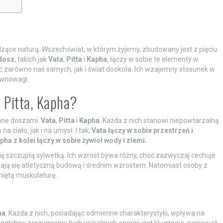
ące naturą. Wszechświat, w którym żyjemy, zbudowany jest z pięciu
dosz
, takich jak
Vata
,
Pitta
i
Kapha
, łączy w sobie te elementy w
ć zarówno nas samych, jak i świat dookoła. Ich wzajemny stosunek w
ównowagi.
, Pitta, Kapha?
wane doszami:
Vata
,
Pitta
i
Kapha
. Każda z nich stanowi niepowtarzalną
 ciało, jak i na umysł. I tak,
Vata łączy w sobie przestrzeń i
pha z kolei łączy w sobie żywioł wody i ziemi.
ię szczupłą sylwetką. Ich wzrost bywa różny, choć zazwyczaj cechuje
ją się atletyczną budową i średnim wzrostem. Natomiast osoby z
niętą muskulaturę.
ha
. Każda z nich, posiadając odmienne charakterystyki, wpływa na