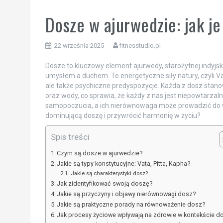
Dosze w ajurwedzie: jak j
22 września 2025
fitnesstudio.pl
Dosze to kluczowy element ajurwedy, starożytnej indyjsk
umysłem a duchem. Te energetyczne siły natury, czyli Vata
ale także psychiczne predyspozycje. Każda z dosz stanowi
oraz wody, co sprawia, że każdy z nas jest niepowtarza
samopoczucia, a ich nierównowaga może prowadzić do 
dominującą doszę i przywrócić harmonię w życiu?
Spis treści
Czym są dosze w ajurwedzie?
Jakie są typy konstytucyjne: Vata, Pitta, Kapha?
Jakie są charakterystyki dosz?
Jak zidentyfikować swoją doszę?
Jakie są przyczyny i objawy nierównowagi dosz?
Jakie są praktyczne porady na równoważenie dosz?
Jak procesy życiowe wpływają na zdrowie w kontekście d