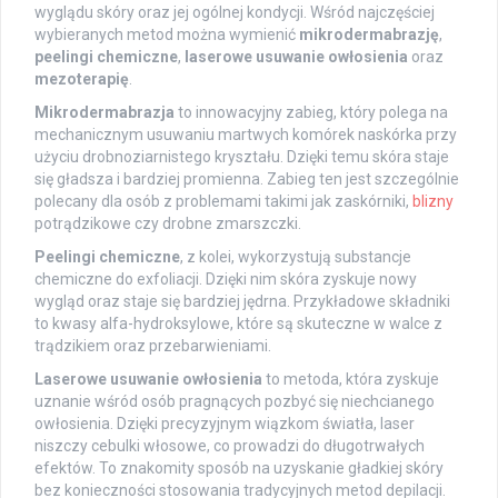
wyglądu skóry oraz jej ogólnej kondycji. Wśród najczęściej
wybieranych metod można wymienić
mikrodermabrazję
,
peelingi chemiczne
,
laserowe usuwanie owłosienia
oraz
mezoterapię
.
Mikrodermabrazja
to innowacyjny zabieg, który polega na
mechanicznym usuwaniu martwych komórek naskórka przy
użyciu drobnoziarnistego kryształu. Dzięki temu skóra staje
się gładsza i bardziej promienna. Zabieg ten jest szczególnie
polecany dla osób z problemami takimi jak zaskórniki,
blizny
potrądzikowe czy drobne zmarszczki.
Peelingi chemiczne
, z kolei, wykorzystują substancje
chemiczne do exfoliacji. Dzięki nim skóra zyskuje nowy
wygląd oraz staje się bardziej jędrna. Przykładowe składniki
to kwasy alfa-hydroksylowe, które są skuteczne w walce z
trądzikiem oraz przebarwieniami.
Laserowe usuwanie owłosienia
to metoda, która zyskuje
uznanie wśród osób pragnących pozbyć się niechcianego
owłosienia. Dzięki precyzyjnym wiązkom światła, laser
niszczy cebulki włosowe, co prowadzi do długotrwałych
efektów. To znakomity sposób na uzyskanie gładkiej skóry
bez konieczności stosowania tradycyjnych metod depilacji.