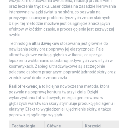
wszystkim do usuwania owłosienia, redukcji przebarwień
oraz leczenia trądziku. Laser działa na zasadzie kierowania
intensywnej wiązki światła na skórę, co pozwala na
precyzyjne usunięcie problematycznych zmian skórnych.
Dzięki tej metodzie możliwe jest osiągnięcie znaczących
efektów w krótkim czasie, a proces gojenia jest zazwyczaj
szybki.
Technologia
ultradźwięków
stosowana jest głównie do
nawilżania skóry oraz poprawy jej elastyczności. Fale
ultradźwiękowe wnikają głęboko w tkanki, co sprzyja
lepszemu wchłanianiu substancji aktywnych zawartych w
kosmetykach. Zabiegi ultradźwiękowe są szczególnie
polecane osobom pragnącym poprawić jędrność skóry oraz
zredukować drobne zmarszczki.
Radiofrekwencja
to kolejna nowoczesna metoda, która
pozwala na poprawę konturu twarzy i ciała. Dzięki
wykorzystaniu fal radiowych, energia generowana w
głębszych warstwach skóry stymuluje produkcję kolagenu i
elastyny. Efekt to wygładzenie i ujędrnienie skóry, a także
poprawa jej ogólnego wyglądu.
Technologia
Główne
Korzyści