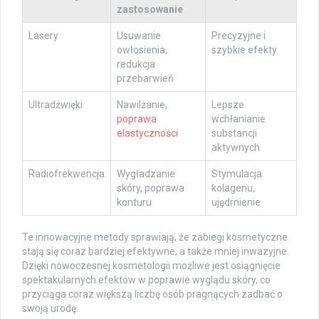
zastosowanie
Lasery
Usuwanie
Precyzyjne i
owłosienia,
szybkie efekty
redukcja
przebarwień
Ultradźwięki
Nawilżanie,
Lepsze
poprawa
wchłanianie
elastyczności
substancji
aktywnych
Radiofrekwencja
Wygładzanie
Stymulacja
skóry, poprawa
kolagenu,
konturu
ujędrnienie
Te innowacyjne metody sprawiają, że zabiegi kosmetyczne
stają się coraz bardziej efektywne, a także mniej inwazyjne.
Dzięki nowoczesnej kosmetologii możliwe jest osiągnięcie
spektakularnych efektów w poprawie wyglądu skóry, co
przyciąga coraz większą liczbę osób pragnących zadbać o
swoją urodę.