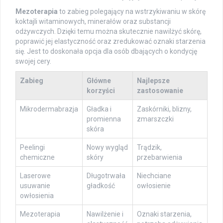
Mezoterapia
to zabieg polegający na wstrzykiwaniu w skórę
koktajli witaminowych, minerałów oraz substancji
odżywczych. Dzięki temu można skutecznie nawilżyć skórę,
poprawić jej elastyczność oraz zredukować oznaki starzenia
się. Jest to doskonała opcja dla osób dbających o kondycję
swojej cery.
Zabieg
Główne
Najlepsze
korzyści
zastosowanie
Mikrodermabrazja
Gładka i
Zaskórniki, blizny,
promienna
zmarszczki
skóra
Peelingi
Nowy wygląd
Trądzik,
chemiczne
skóry
przebarwienia
Laserowe
Długotrwała
Niechciane
usuwanie
gładkość
owłosienie
owłosienia
Mezoterapia
Nawilżenie i
Oznaki starzenia,