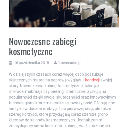
Nowoczesne zabiegi
kosmetyczne
16 października 2018
fitnesstudio.pl
W dzisiejszych czasach coraz więcej osób poszukuje
skutecznych metod na poprawę wyglądu i
kondycji
swojej
skóry. Nowoczesne zabiegi kosmetyczne, takie jak
mikrodermabrazja czy peelingi chemiczne, zyskują na
popularności dzięki swojej skuteczności oraz innowacyjnym
technologiom, które minimalizują inwazyjność. Oferują one
nie tylko widoczne efekty już po pierwszej sesji, ale także
szereg korzyści, które przyciągają coraz szersze grono
klientów do salonów kosmetycznych. Jednak zanim
zdecydujemy się na konkretne zabiegi, warto poznać ich