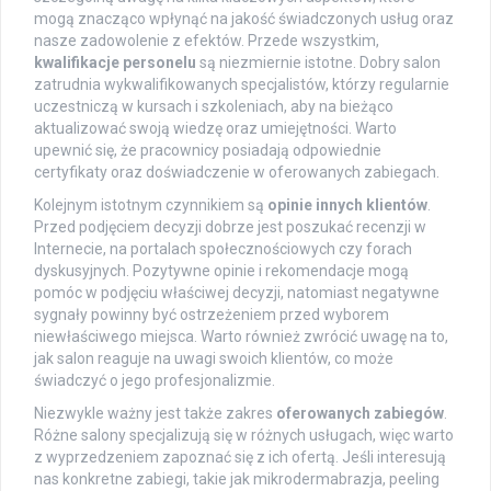
mogą znacząco wpłynąć na jakość świadczonych usług oraz
nasze zadowolenie z efektów. Przede wszystkim,
kwalifikacje personelu
są niezmiernie istotne. Dobry salon
zatrudnia wykwalifikowanych specjalistów, którzy regularnie
uczestniczą w kursach i szkoleniach, aby na bieżąco
aktualizować swoją wiedzę oraz umiejętności. Warto
upewnić się, że pracownicy posiadają odpowiednie
certyfikaty oraz doświadczenie w oferowanych zabiegach.
Kolejnym istotnym czynnikiem są
opinie innych klientów
.
Przed podjęciem decyzji dobrze jest poszukać recenzji w
Internecie, na portalach społecznościowych czy forach
dyskusyjnych. Pozytywne opinie i rekomendacje mogą
pomóc w podjęciu właściwej decyzji, natomiast negatywne
sygnały powinny być ostrzeżeniem przed wyborem
niewłaściwego miejsca. Warto również zwrócić uwagę na to,
jak salon reaguje na uwagi swoich klientów, co może
świadczyć o jego profesjonalizmie.
Niezwykle ważny jest także zakres
oferowanych zabiegów
.
Różne salony specjalizują się w różnych usługach, więc warto
z wyprzedzeniem zapoznać się z ich ofertą. Jeśli interesują
nas konkretne zabiegi, takie jak mikrodermabrazja, peeling