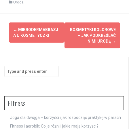
Uroda
Post
←
MIKRODERMABRAZJ
KOSMETYKI KOLOROWE
navigation
A U KOSMETYCZKI
– JAK PODKREŚLAĆ
NIMI URODĘ
→
Search
for:
Fitness
Joga dla dwojga – korzyści i jak rozpocząć praktykę w parach
Fitness i aerobik: Co je różni i jakie mają korzyści?