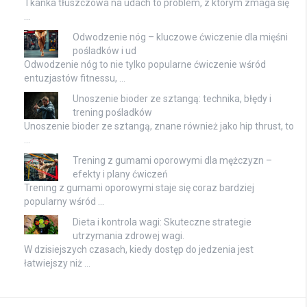
Tkanka tłuszczowa na udach to problem, z którym zmaga się
…
Odwodzenie nóg – kluczowe ćwiczenie dla mięśni
pośladków i ud
Odwodzenie nóg to nie tylko popularne ćwiczenie wśród
entuzjastów fitnessu, …
Unoszenie bioder ze sztangą: technika, błędy i
trening pośladków
Unoszenie bioder ze sztangą, znane również jako hip thrust, to
…
Trening z gumami oporowymi dla mężczyzn –
efekty i plany ćwiczeń
Trening z gumami oporowymi staje się coraz bardziej
popularny wśród …
Dieta i kontrola wagi: Skuteczne strategie
utrzymania zdrowej wagi.
W dzisiejszych czasach, kiedy dostęp do jedzenia jest
łatwiejszy niż …