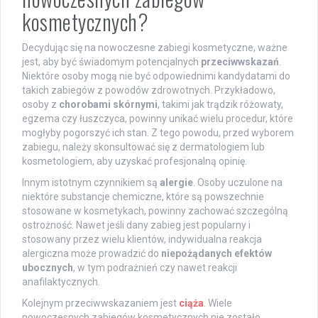
kosmetycznych?
Decydując się na nowoczesne zabiegi kosmetyczne, ważne
jest, aby być świadomym potencjalnych
przeciwwskazań
.
Niektóre osoby mogą nie być odpowiednimi kandydatami do
takich zabiegów z powodów zdrowotnych. Przykładowo,
osoby z
chorobami skórnymi
, takimi jak trądzik różowaty,
egzema czy łuszczyca, powinny unikać wielu procedur, które
mogłyby pogorszyć ich stan. Z tego powodu, przed wyborem
zabiegu, należy skonsultować się z dermatologiem lub
kosmetologiem, aby uzyskać profesjonalną opinię.
Innym istotnym czynnikiem są
alergie
. Osoby uczulone na
niektóre substancje chemiczne, które są powszechnie
stosowane w kosmetykach, powinny zachować szczególną
ostrożność. Nawet jeśli dany zabieg jest popularny i
stosowany przez wielu klientów, indywidualna reakcja
alergiczna może prowadzić do
niepożądanych efektów
ubocznych
, w tym podrażnień czy nawet reakcji
anafilaktycznych.
Kolejnym przeciwwskazaniem jest
ciąża
. Wiele
nowoczesnych zabiegów kosmetycznych nie zostało