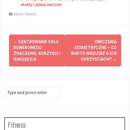
efekty i plany ćwiczeń
Sport i fitness
Post
←
CENTROWANIE KOŁA
ĆWICZENIA
navigation
ROWEROWEGO:
IZOMETRYCZNE – CO
ZNACZENIE, KORZYŚCI I
WARTO WIEDZIEĆ O ICH
NARZĘDZIA
KORZYŚCIACH?
→
Search
for:
Fitness