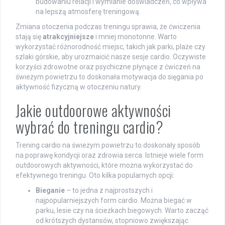
budowaniu relacji i wymianie doświadczeń, co wpływa
na lepszą atmosferę treningową.
Zmiana otoczenia podczas treningu sprawia, że ćwiczenia
stają się
atrakcyjniejsze
i mniej monotonne. Warto
wykorzystać różnorodność miejsc, takich jak parki, plaże czy
szlaki górskie, aby urozmaicić nasze sesje cardio. Oczywiste
korzyści zdrowotne oraz psychiczne płynące z ćwiczeń na
świeżym powietrzu to doskonała motywacja do sięgania po
aktywność fizyczną w otoczeniu natury.
Jakie outdoorowe aktywności
wybrać do treningu cardio?
Trening cardio na świeżym powietrzu to doskonały sposób
na poprawę kondycji oraz zdrowia serca. Istnieje wiele form
outdoorowych aktywności, które można wykorzystać do
efektywnego treningu. Oto kilka popularnych opcji:
Bieganie
– to jedna z najprostszych i
najpopularniejszych form cardio. Można biegać w
parku, lesie czy na ścieżkach biegowych. Warto zacząć
od krótszych dystansów, stopniowo zwiększając