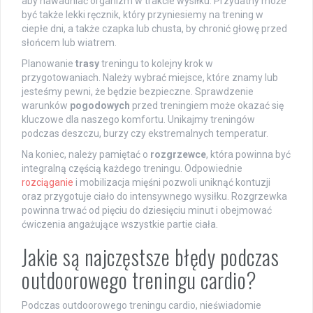
aby nawadniać organizm w trakcie wysiłku. Przydatny może
być także lekki ręcznik, który przyniesiemy na trening w
ciepłe dni, a także czapka lub chusta, by chronić głowę przed
słońcem lub wiatrem.
Planowanie
trasy
treningu to kolejny krok w
przygotowaniach. Należy wybrać miejsce, które znamy lub
jesteśmy pewni, że będzie bezpieczne. Sprawdzenie
warunków
pogodowych
przed treningiem może okazać się
kluczowe dla naszego komfortu. Unikajmy treningów
podczas deszczu, burzy czy ekstremalnych temperatur.
Na koniec, należy pamiętać o
rozgrzewce
, która powinna być
integralną częścią każdego treningu. Odpowiednie
rozciąganie
i mobilizacja mięśni pozwoli uniknąć kontuzji
oraz przygotuje ciało do intensywnego wysiłku. Rozgrzewka
powinna trwać od pięciu do dziesięciu minut i obejmować
ćwiczenia angażujące wszystkie partie ciała.
Jakie są najczęstsze błędy podczas
outdoorowego treningu cardio?
Podczas outdoorowego treningu cardio, nieświadomie