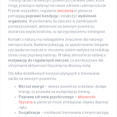
Trening cardio na świeżym powietrzu ma wiele zalet, które
mogą znacząco wpłynąć na nasze zdrowie i samopoczucie.
Przede wszystkim, regularne
ćwiczenia
w plenerze
pomagają
poprawić kondycję
i zwiększyć
wydolność
organizmu
. W porównaniu do ćwiczeń w zamkniętych
pomieszczeniach, aktywność na świeżym powietrzu
dostarcza więcej bodźców, co sprzyja lepszemu treningowi.
Kontakt z naturą ma niebagatelne znaczenie dla naszego
samopoczucia. Badania pokazują, że spacerowanie, bieganie
czy jazda na rowerze w otoczeniu zieleni wpływa na redukcję
stresu oraz poprawę nastroju. W takiej atmosferze łatwiej o
motywację do regularnych ćwiczeń
, co jest kluczowe dla
utrzymania aktywności fizycznej na dłuższą metę.
Oto kilka dodatkowych korzyści płynących z trenowania
cardio na świeżym powietrzu:
Wzrost energii
– świeże powietrze orzeźwia i dodaje
energii, co pozwala na wydajniejszy trening.
Poprawa zdrowia psychicznego
–
aktywność
fizyczna
w plenerze może zmniejszać objawy depresji
i lęku.
Socjalizacja
– możliwość trenowania z innymi sprzyja