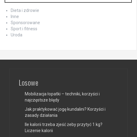
Dieta i zdrowie
Inne
Sponsorowane
Sport i fitness
Uroda
Losowe
Mobilizacja łopatki – techniki, korzyści i
najczęstsze błędy
Jak praktykować jogę kundalini? Korzyści i
zasady działania
Ile kalorii trzeba zjeść żeby przytyć 1 kg?
Liczenie kalorii