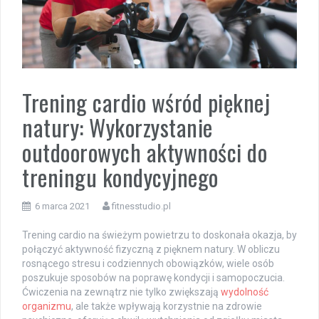
Trening cardio wśród pięknej
natury: Wykorzystanie
outdoorowych aktywności do
treningu kondycyjnego
6 marca 2021
fitnesstudio.pl
Trening cardio na świeżym powietrzu to doskonała okazja, by
połączyć aktywność fizyczną z pięknem natury. W obliczu
rosnącego stresu i codziennych obowiązków, wiele osób
poszukuje sposobów na poprawę kondycji i samopoczucia.
Ćwiczenia na zewnątrz nie tylko zwiększają
wydolność
organizmu
, ale także wpływają korzystnie na zdrowie