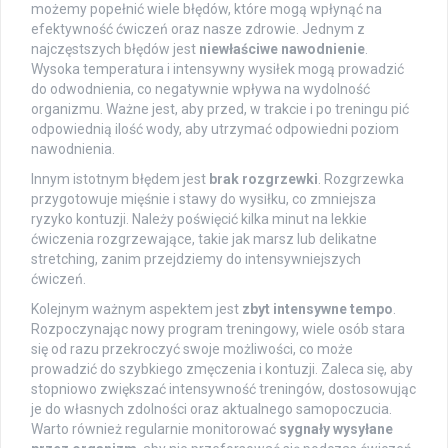
możemy popełnić wiele błędów, które mogą wpłynąć na
efektywność ćwiczeń oraz nasze zdrowie. Jednym z
najczęstszych błędów jest
niewłaściwe nawodnienie
.
Wysoka temperatura i intensywny wysiłek mogą prowadzić
do odwodnienia, co negatywnie wpływa na wydolność
organizmu. Ważne jest, aby przed, w trakcie i po treningu pić
odpowiednią ilość wody, aby utrzymać odpowiedni poziom
nawodnienia.
Innym istotnym błędem jest
brak rozgrzewki
. Rozgrzewka
przygotowuje mięśnie i stawy do wysiłku, co zmniejsza
ryzyko kontuzji. Należy poświęcić kilka minut na lekkie
ćwiczenia rozgrzewające, takie jak marsz lub delikatne
stretching, zanim przejdziemy do intensywniejszych
ćwiczeń.
Kolejnym ważnym aspektem jest
zbyt intensywne tempo
.
Rozpoczynając nowy program treningowy, wiele osób stara
się od razu przekroczyć swoje możliwości, co może
prowadzić do szybkiego zmęczenia i kontuzji. Zaleca się, aby
stopniowo zwiększać intensywność treningów, dostosowując
je do własnych zdolności oraz aktualnego samopoczucia.
Warto również regularnie monitorować
sygnały wysyłane