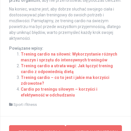
przez organizm
, aby nie przeforsować się podczas ćwiczeń.
Na koniec, ważne jest, aby dobrze słuchać swojego ciała i
dostosowywać plan treningowy do swoich potrzeb i
możliwości. Pamiętajmy, że trening cardio na świeżym
powietrzu ma być przede wszystkim przyjemnością, dlatego
aby uniknąć błędów, warto przemyśleć każdy krok swojej
aktywności.
Powiązane wpisy:
Trening cardio na siłowni: Wykorzystanie różnych
maszyn i sprzętu do intensywnych treningów
Trening cardio a utrata wagi: Jak łączyć trening
cardio z odpowiednią dietą
Trening cardio – co to jest i jakie ma korzyści
zdrowotne?
Cardio po treningu siłowym – korzyści i
efektywność w odchudzaniu
Sport i fitness
Post