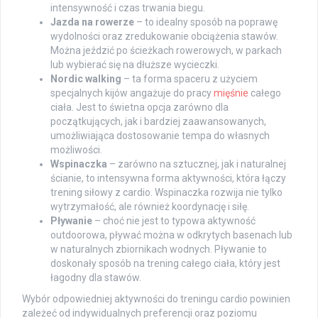
intensywność i czas trwania biegu.
Jazda na rowerze
– to idealny sposób na poprawę
wydolności oraz zredukowanie obciążenia stawów.
Można jeździć po ścieżkach rowerowych, w parkach
lub wybierać się na dłuższe wycieczki.
Nordic walking
– ta forma spaceru z użyciem
specjalnych kijów angażuje do pracy
mięśnie
całego
ciała. Jest to świetna opcja zarówno dla
początkujących, jak i bardziej zaawansowanych,
umożliwiająca dostosowanie tempa do własnych
możliwości.
Wspinaczka
– zarówno na sztucznej, jak i naturalnej
ścianie, to intensywna forma aktywności, która łączy
trening siłowy z cardio. Wspinaczka rozwija nie tylko
wytrzymałość, ale również koordynację i siłę.
Pływanie
– choć nie jest to typowa aktywność
outdoorowa, pływać można w odkrytych basenach lub
w naturalnych zbiornikach wodnych. Pływanie to
doskonały sposób na trening całego ciała, który jest
łagodny dla stawów.
Wybór odpowiedniej aktywności do treningu cardio powinien
zależeć od indywidualnych preferencji oraz poziomu