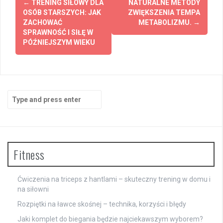
←
TRENING SIŁOWY DLA
NATURALNE METODY
navigation
OSÓB STARSZYCH: JAK
ZWIĘKSZENIA TEMPA
ZACHOWAĆ
METABOLIZMU.
→
SPRAWNOŚĆ I SIŁĘ W
PÓŹNIEJSZYM WIEKU
Search
for:
Fitness
Ćwiczenia na triceps z hantlami – skuteczny trening w domu i
na siłowni
Rozpiętki na ławce skośnej – technika, korzyści i błędy
Jaki komplet do biegania będzie najciekawszym wyborem?