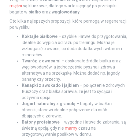
mięśni
są kluczowe, dlatego warto sięgnąć po przekąski
bogate w
białko
oraz
węglowodany
.
Oto kilka najlepszych propozycji, które pomogą w regeneracji
po wysiłku:
Koktajle białkowe
– szybkie i łatwe do przygotowania,
idealne do wypicia od razu po treningu. Można je
wzbogacić o owoce, co doda dodatkowych witamin i
minerałów.
Twaróg z owocami
– doskonałe źródło białka oraz
węglowodanów, a jednocześnie pyszna i zdrowa
alternatywa na przekąskę. Można dodać np. jagody,
banany czy orzechy.
Kanapki z awokado i jajkiem
– połączenie zdrowych
tłuszczy oraz białka sprawia, że jest to sycąca i
pożywna opcja.
Jogurt naturalny z granolą
– bogaty w białko i
błonnik, stanowi idealne połączenie dla osób
dbających o zdrowie.
Batony proteinowe
– wygodne i łatwe do zabrania, są
świetną opcją, gdy nie
mamy
czasu na
przygotowywanie posiłków w domu.