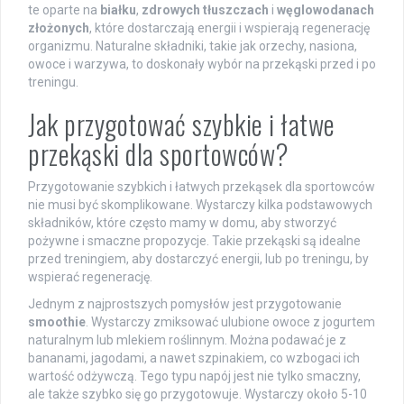
te oparte na
białku
,
zdrowych tłuszczach
i
węglowodanach
złożonych
, które dostarczają energii i wspierają regenerację
organizmu. Naturalne składniki, takie jak orzechy, nasiona,
owoce i warzywa, to doskonały wybór na przekąski przed i po
treningu.
Jak przygotować szybkie i łatwe
przekąski dla sportowców?
Przygotowanie szybkich i łatwych przekąsek dla sportowców
nie musi być skomplikowane. Wystarczy kilka podstawowych
składników, które często mamy w domu, aby stworzyć
pożywne i smaczne propozycje. Takie przekąski są idealne
przed treningiem, aby dostarczyć energii, lub po treningu, by
wspierać regenerację.
Jednym z najprostszych pomysłów jest przygotowanie
smoothie
. Wystarczy zmiksować ulubione owoce z jogurtem
naturalnym lub mlekiem roślinnym. Można podawać je z
bananami, jagodami, a nawet szpinakiem, co wzbogaci ich
wartość odżywczą. Tego typu napój jest nie tylko smaczny,
ale także szybko się go przygotowuje. Wystarczy około 5-10