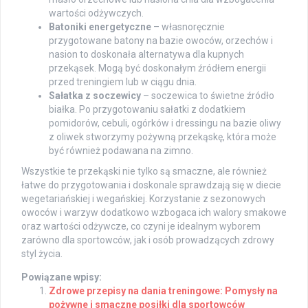
wartości odżywczych.
Batoniki energetyczne
– własnoręcznie
przygotowane batony na bazie owoców, orzechów i
nasion to doskonała alternatywa dla kupnych
przekąsek. Mogą być doskonałym źródłem energii
przed treningiem lub w ciągu dnia.
Sałatka z soczewicy
– soczewica to świetne źródło
białka. Po przygotowaniu sałatki z dodatkiem
pomidorów, cebuli, ogórków i dressingu na bazie oliwy
z oliwek stworzymy pożywną przekąskę, która może
być również podawana na zimno.
Wszystkie te przekąski nie tylko są smaczne, ale również
łatwe do przygotowania i doskonale sprawdzają się w diecie
wegetariańskiej i wegańskiej. Korzystanie z sezonowych
owoców i warzyw dodatkowo wzbogaca ich walory smakowe
oraz wartości odżywcze, co czyni je idealnym wyborem
zarówno dla sportowców, jak i osób prowadzących zdrowy
styl życia.
Powiązane wpisy:
Zdrowe przepisy na dania treningowe: Pomysły na
pożywne i smaczne posiłki dla sportowców