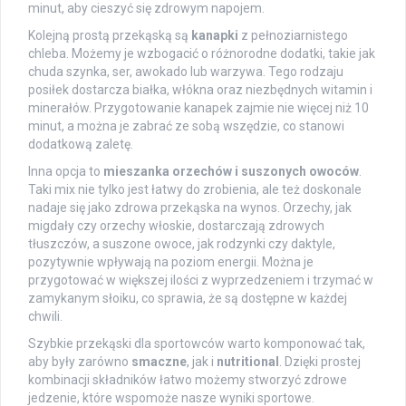
minut, aby cieszyć się zdrowym napojem.
Kolejną prostą przekąską są
kanapki
z pełnoziarnistego
chleba. Możemy je wzbogacić o różnorodne dodatki, takie jak
chuda szynka, ser, awokado lub warzywa. Tego rodzaju
posiłek dostarcza białka, włókna oraz niezbędnych witamin i
minerałów. Przygotowanie kanapek zajmie nie więcej niż 10
minut, a można je zabrać ze sobą wszędzie, co stanowi
dodatkową zaletę.
Inna opcja to
mieszanka orzechów i suszonych owoców
.
Taki mix nie tylko jest łatwy do zrobienia, ale też doskonale
nadaje się jako zdrowa przekąska na wynos. Orzechy, jak
migdały czy orzechy włoskie, dostarczają zdrowych
tłuszczów, a suszone owoce, jak rodzynki czy daktyle,
pozytywnie wpływają na poziom energii. Można je
przygotować w większej ilości z wyprzedzeniem i trzymać w
zamykanym słoiku, co sprawia, że są dostępne w każdej
chwili.
Szybkie przekąski dla sportowców warto komponować tak,
aby były zarówno
smaczne
, jak i
nutritional
. Dzięki prostej
kombinacji składników łatwo możemy stworzyć zdrowe
jedzenie, które wspomoże nasze wyniki sportowe.