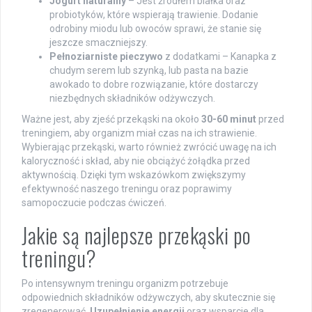
Jogurt naturalny
– Jest źródłem białka oraz
probiotyków, które wspierają trawienie. Dodanie
odrobiny miodu lub owoców sprawi, że stanie się
jeszcze smaczniejszy.
Pełnoziarniste pieczywo
z dodatkami – Kanapka z
chudym serem lub szynką, lub pasta na bazie
awokado to dobre rozwiązanie, które dostarczy
niezbędnych składników odżywczych.
Ważne jest, aby zjeść przekąski na około
30-60 minut
przed
treningiem, aby organizm miał czas na ich strawienie.
Wybierając przekąski, warto również zwrócić uwagę na ich
kaloryczność i skład, aby nie obciążyć żołądka przed
aktywnością. Dzięki tym wskazówkom zwiększymy
efektywność naszego treningu oraz poprawimy
samopoczucie podczas ćwiczeń.
Jakie są najlepsze przekąski po
treningu?
Po intensywnym treningu organizm potrzebuje
odpowiednich składników odżywczych, aby skutecznie się
zregenerować.
Uzupełnienie energii
oraz wsparcie dla