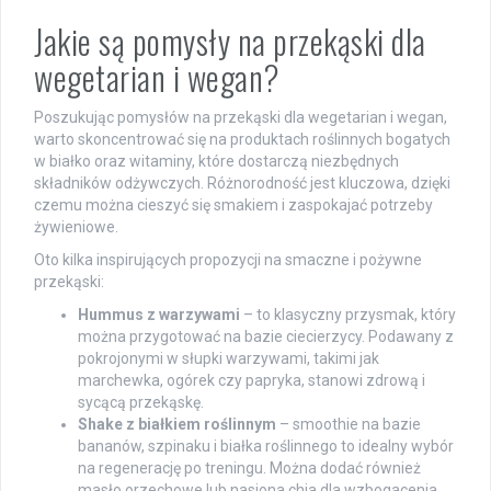
Jakie są pomysły na przekąski dla
wegetarian i wegan?
Poszukując pomysłów na przekąski dla wegetarian i wegan,
warto skoncentrować się na produktach roślinnych bogatych
w białko oraz witaminy, które dostarczą niezbędnych
składników odżywczych. Różnorodność jest kluczowa, dzięki
czemu można cieszyć się smakiem i zaspokajać potrzeby
żywieniowe.
Oto kilka inspirujących propozycji na smaczne i pożywne
przekąski:
Hummus z warzywami
– to klasyczny przysmak, który
można przygotować na bazie ciecierzycy. Podawany z
pokrojonymi w słupki warzywami, takimi jak
marchewka, ogórek czy papryka, stanowi zdrową i
sycącą przekąskę.
Shake z białkiem roślinnym
– smoothie na bazie
bananów, szpinaku i białka roślinnego to idealny wybór
na regenerację po treningu. Można dodać również
masło orzechowe lub nasiona chia dla wzbogacenia