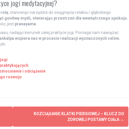
tyce jogi medytacyjnej?
rolę
, stanowiąc narzędzie do osiągnięcia relaksu i głębokiego
 gonitwę myśli, otwierając przestrzeń dla wewnętrznego spokoju.
óc, jest
pranayama
.
mpasu, nadając kierunek całej praktyce jogi. Pomaga nam nawiązać
ankalpa wspiera nas w procesie realizacji wyznaczonych celów
,
yki.
jogi
praktykujących
zmocnienie i odciążenie
ego rozwoju
I
ROZCIĄGANIE KLATKI PIERSIOWEJ – KLUCZ DO
ZDROWEJ POSTAWY CIAŁA
→