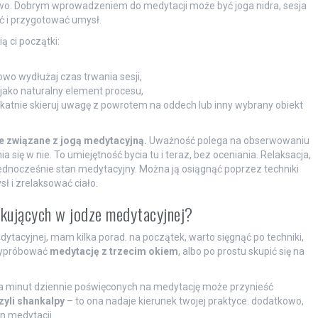
iowo. Dobrym wprowadzeniem do medytacji może być joga nidra, sesja
ać i przygotować umysł.
ą ci początki:
iowo wydłużaj czas trwania sesji,
 jako naturalny element procesu,
katnie skieruj uwagę z powrotem na oddech lub inny wybrany obiekt
ie związane z jogą medytacyjną.
Uważność polega na obserwowaniu
się w nie. To umiejętność bycia tu i teraz, bez oceniania. Relaksacja,
 jednocześnie stan medytacyjny. Można ją osiągnąć poprzez techniki
ł i zrelaksować ciało.
tkujących w jodze medytacyjnej?
edytacyjnej, mam kilka porad. na początek, warto sięgnąć po techniki,
 wypróbować
medytację z trzecim okiem
, albo po prostu skupić się na
a minut dziennie poświęconych na medytację może przynieść
czyli shankalpy
– to ona nadaje kierunek twojej praktyce. dodatkowo,
n medytacji.