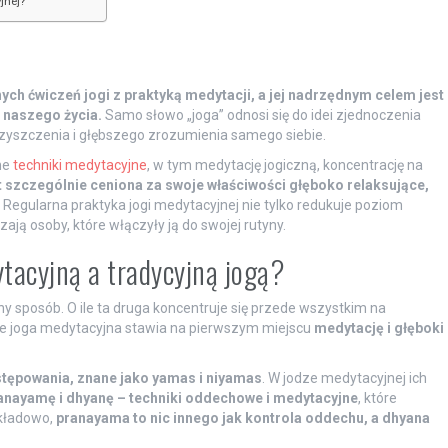
jnej?
ch ćwiczeń jogi z praktyką medytacji, a jej nadrzędnym celem jest
naszego życia.
Samo słowo „joga” odnosi się do idei zjednoczenia
czyszczenia i głębszego zrozumienia samego siebie.
ne
techniki medytacyjne
, w tym medytację jogiczną, koncentrację na
est szczególnie ceniona za swoje właściwości głęboko relaksujące,
Regularna praktyka jogi medytacyjnej nie tylko redukuje poziom
ają osoby, które włączyły ją do swojej rutyny.
ytacyjną a tradycyjną jogą?
y sposób. O ile ta druga koncentruje się przede wszystkim na
yle joga medytacyjna stawia na pierwszym miejscu
medytację i głęboki
tępowania, znane jako yamas i niyamas
. W jodze medytacyjnej ich
anayamę i dhyanę – techniki oddechowe i medytacyjne
, które
ykładowo,
pranayama to nic innego jak kontrola oddechu, a dhyana