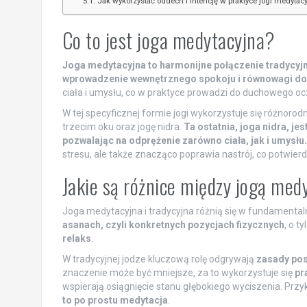
Jak wykorzystać oddech i intencję w praktyce jogi medytacy
Co to jest joga medytacyjna?
Joga medytacyjna to harmonijne połączenie tradycyjny
wprowadzenie wewnętrznego spokoju i równowagi do 
ciała i umysłu, co w praktyce prowadzi do duchowego o
W tej specyficznej formie jogi wykorzystuje się różnorod
trzecim oku oraz jogę nidra.
Ta ostatnia, joga nidra, j
pozwalając na odprężenie zarówno ciała, jak i umysłu.
stresu, ale także znacząco poprawia nastrój, co potwierdz
Jakie są różnice między jogą med
Joga medytacyjna i tradycyjna różnią się w fundamentaln
asanach, czyli konkretnych pozycjach fizycznych
, o t
relaks
.
W tradycyjnej jodze kluczową rolę odgrywają
zasady pos
znaczenie może być mniejsze, za to wykorzystuje się
pr
wspierają osiągnięcie stanu głębokiego wyciszenia. Prz
to po prostu medytacja
.