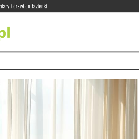
ajważniejsze wskazówki
do siły i sprawności
dy się wykonuje i jak wygląda badanie RTG zębów
ci i jak bezpiecznie ćwiczyć
ąć błędów w praktyce