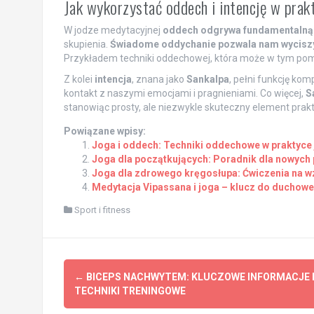
Jak wykorzystać oddech i intencję w prak
W jodze medytacyjnej
oddech odgrywa fundamentalną 
skupienia.
Świadome oddychanie pozwala nam wyciszyć
Przykładem techniki oddechowej, która może w tym pom
Z kolei
intencja
, znana jako
Sankalpa
, pełni funkcję ko
kontakt z naszymi emocjami i pragnieniami. Co więcej,
S
stanowiąc prosty, ale niezwykle skuteczny element prakt
Powiązane wpisy:
Joga i oddech: Techniki oddechowe w praktyce 
Joga dla początkujących: Poradnik dla nowych 
Joga dla zdrowego kręgosłupa: Ćwiczenia na w
Medytacja Vipassana i joga – klucz do duchow
Sport i fitness
Post
←
BICEPS NACHWYTEM: KLUCZOWE INFORMACJE 
navigation
TECHNIKI TRENINGOWE