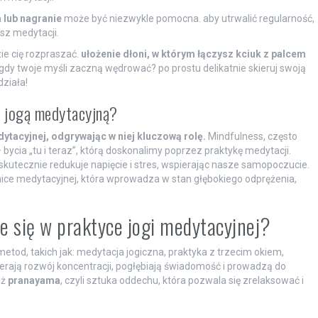
 lub nagranie
może być niezwykle pomocna. aby utrwalić regularność,
esz medytacji.
zie cię rozpraszać.
ułożenie dłoni, w którym łączysz kciuk z palcem
ć, gdy twoje myśli zaczną wędrować? po prostu delikatnie skieruj swoją
ziała!
z jogą medytacyjną?
ytacyjnej, odgrywając w niej kluczową rolę.
Mindfulness, często
bycia „tu i teraz”, którą doskonalimy poprzez praktykę medytacji.
kutecznie redukuje napięcie i stres, wspierając nasze samopoczucie.
nice medytacyjnej, która wprowadza w stan głębokiego odprężenia,
je się w praktyce jogi medytacyjnej?
tod, takich jak: medytacja jogiczna, praktyka z trzecim okiem,
pierają rozwój koncentracji, pogłębiają świadomość i prowadzą do
eż
pranayama
, czyli sztuka oddechu, która pozwala się zrelaksować i