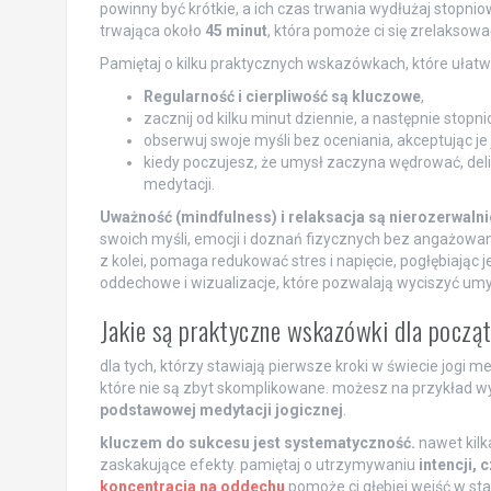
powinny być krótkie, a ich czas trwania wydłużaj stopn
trwająca około
45 minut
, która pomoże ci się zrelaksow
Pamiętaj o kilku praktycznych wskazówkach, które ułatwi
Regularność i cierpliwość są kluczowe
,
zacznij od kilku minut dziennie, a następnie stopn
obserwuj swoje myśli bez oceniania, akceptując je
kiedy poczujesz, że umysł zaczyna wędrować, deli
medytacji.
Uważność (mindfulness) i relaksacja są nierozerwaln
swoich myśli, emocji i doznań fizycznych bez angażowania 
z kolei, pomaga redukować stres i napięcie, pogłębiając
oddechowe i wizualizacje, które pozwalają wyciszyć umys
Jakie są praktyczne wskazówki dla począ
dla tych, którzy stawiają pierwsze kroki w świecie jogi m
które nie są zbyt skomplikowane. możesz na przykład
podstawowej medytacji jogicznej
.
kluczem do sukcesu jest systematyczność.
nawet kilk
zaskakujące efekty. pamiętaj o utrzymywaniu
intencji, 
koncentracja na oddechu
pomoże ci głębiej wejść w sta