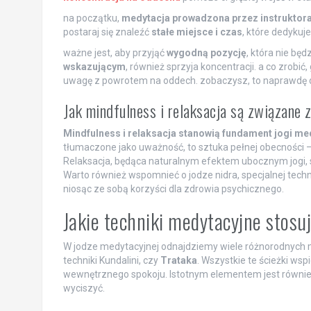
na początku,
medytacja prowadzona przez instruktora
postaraj się znaleźć
stałe miejsce i czas
, które dedykuj
ważne jest, aby przyjąć
wygodną pozycję
, która nie będ
wskazującym
, również sprzyja koncentracji. a co zrobi
uwagę z powrotem na oddech. zobaczysz, to naprawdę d
Jak mindfulness i relaksacja są związane 
Mindfulness i relaksacja stanowią fundament jogi med
tłumaczone jako uważność, to sztuka pełnej obecności – 
Relaksacja, będąca naturalnym efektem ubocznym jogi, s
Warto również wspomnieć o jodze nidra, specjalnej tech
niosąc ze sobą korzyści dla zdrowia psychicznego.
Jakie techniki medytacyjne stosu
W jodze medytacyjnej odnajdziemy wiele różnorodnych me
techniki Kundalini, czy
Trataka
. Wszystkie te ścieżki ws
wewnętrznego spokoju. Istotnym elementem jest równi
wyciszyć.