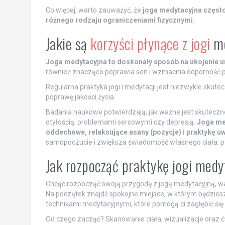
Co więcej, warto zauważyć, że
joga medytacyjna często 
różnego rodzaju ograniczeniami fizycznymi
.
Jakie są
korzyści płynące z jogi
me
Joga medytacyjna to doskonały sposób na ukojenie u
również znacząco poprawia sen i wzmacnia odporność p
Regularna praktyka jogi i medytacji jest niezwykle skut
poprawę jakości życia.
Badania naukowe potwierdzają, jak ważne jest skuteczn
otyłością, problemami sercowymi czy depresją.
Joga med
oddechowe, relaksujące asany (pozycje) i praktykę u
samopoczucie i zwiększa świadomość własnego ciała, po
Jak rozpocząć praktykę jogi medy
Chcąc rozpocząć swoją przygodę z jogą medytacyjną, wa
Na początek znajdź spokojne miejsce, w którym będziesz
technikami medytacyjnymi, które pomogą ci zagłębić się 
Od czego zacząć? Skanowanie ciała, wizualizacje oraz 