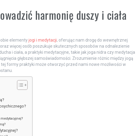
owadzić harmonię duszy i ciała
 sobie elementy
jogi i medytacji
, oferując nam drogę do wewnętrznej
, coraz więcej osób poszukuje skutecznych sposobów na odnalezienie
ha i ciała, a praktyki medytacyjne, takie jak joga nidra czy medytacja
siągnięcia głębszej samoświadomości. Zrozumienie różnic między jogą
z tej formy praktyki może otworzyć przed nami nowe możliwości w
ostanu.
gą?
a psychicznego?
 medytacyjnej?
jną?
dytacyjnej?