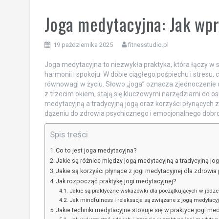
Joga medytacyjna: Jak wpr
19 października 2025
fitnesstudio.pl
Joga medytacyjna to niezwykła praktyka, która łączy w
harmonii i spokoju. W dobie ciągłego pośpiechu i stresu
równowagi w życiu. Słowo „joga” oznacza zjednoczenie duc
z trzecim okiem, stają się kluczowymi narzędziami do o
medytacyjną a tradycyjną jogą oraz korzyści płynących 
dążeniu do zdrowia psychicznego i emocjonalnego dobr
Spis treści
Co to jest joga medytacyjna?
Jakie są różnice między jogą medytacyjną a tradycyjną jo
Jakie są korzyści płynące z jogi medytacyjnej dla zdrowi
Jak rozpocząć praktykę jogi medytacyjnej?
Jakie są praktyczne wskazówki dla początkujących w jodze
Jak mindfulness i relaksacja są związane z jogą medytacy
Jakie techniki medytacyjne stosuje się w praktyce jogi me